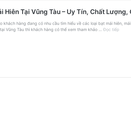
 Hiên Tại Vũng Tàu – Uy Tín, Chất Lượng, 
khách hàng đang có nhu cầu tìm hiểu về các loại bạt mái hiên, mái 
tại Vũng Tàu thì khách hàng có thể xem tham khảo …
Đọc tiếp
Xưởn
May
Bạt
và
Thi
Công
Mái
Xếp,
Mái
Hiên
Tại
Vũng
Tàu
–
Uy
Tín,
Chất