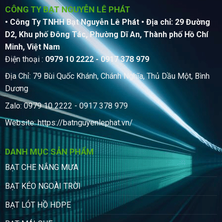
CÔNG TY BẠT NGUYỄN LÊ PHÁT
• Công Ty TNHH Bạt Nguyễn Lê Phát
• Địa chỉ: 29 Đường
D2, Khu phố Đông Tác, Phường Dĩ An, Thành phố Hồ Chí
Minh, Việt Nam
Điện thoại :
0979 10 2222 - 0917 378 979
Địa Chỉ: 79 Bùi Quốc Khánh, Chánh Nghĩa, Thủ Dầu Một, Bình
Dương
Zalo: 0979 10 2222 - 0917 378 979
Website:
https://batnguyenlephat.vn/
DANH MỤC SẢN PHẨM
BẠT CHE NẮNG MƯA
BẠT KÉO NGOÀI TRỜI
BẠT LÓT HỒ HDPE