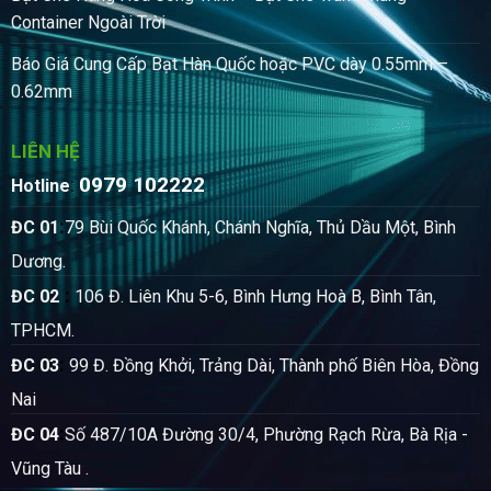
Container Ngoài Trời
Báo Giá Cung Cấp Bạt Hàn Quốc hoặc PVC dày 0.55mm –
0.62mm
LIÊN HỆ
0979 102222
:
Hotline
:
ĐC 01
79 Bùi Quốc Khánh, Chánh Nghĩa, Thủ Dầu Một, Bình
Dương.
:
ĐC 02
106 Đ. Liên Khu 5-6, Bình Hưng Hoà B, Bình Tân,
TPHCM.
:
ĐC 03
99 Đ. Đồng Khởi, Trảng Dài, Thành phố Biên Hòa, Đồng
Nai
:
ĐC 04
Số 487/10A Đường 30/4, Phường Rạch Rừa, Bà Rịa -
Vũng Tàu .