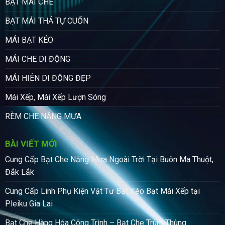
BẠT MÁI CHE
BẠT MÁI THẢ TỰ CUỐN
MÁI BẠT KÉO
MÁI CHE DI ĐỘNG
MÁI HIÊN DI ĐỘNG ĐẸP
Mái Xếp, Mái Xếp Lượn Sóng
RÈM CHE NẮNG MƯA
BÀI VIẾT MỚI
Cung Cấp Bạt Che Nắng Mưa Ngoài Trời Tại Buôn Ma Thuột,
Đắk Lắk
Cung Cấp Linh Phụ Kiện Vật Tư Bạt Kéo Bạt Mái Xếp tại
Pleiku Gia Lai
Bạt Che Hàng Hóa Công Trình – Bạt Che Trùm Thùng