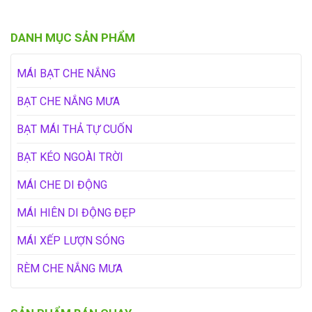
DANH MỤC SẢN PHẨM
MÁI BẠT CHE NẮNG
BẠT CHE NẮNG MƯA
BẠT MÁI THẢ TỰ CUỐN
BẠT KÉO NGOÀI TRỜI
MÁI CHE DI ĐỘNG
MÁI HIÊN DI ĐỘNG ĐẸP
MÁI XẾP LƯỢN SÓNG
RÈM CHE NẮNG MƯA