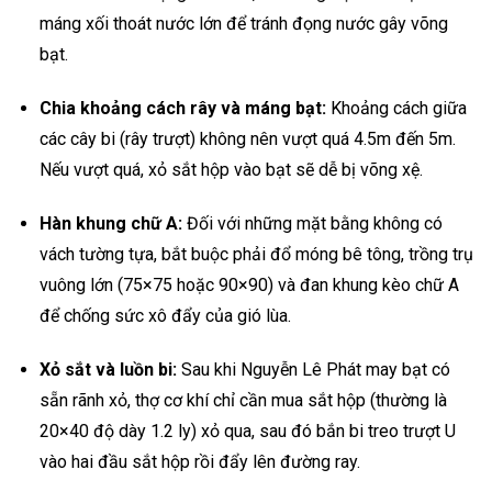
máng xối thoát nước lớn để tránh đọng nước gây võng
bạt.
Chia khoảng cách rây và máng bạt:
Khoảng cách giữa
các cây bi (rây trượt) không nên vượt quá 4.5m đến 5m.
Nếu vượt quá, xỏ sắt hộp vào bạt sẽ dễ bị võng xệ.
Hàn khung chữ A:
Đối với những mặt bằng không có
vách tường tựa, bắt buộc phải đổ móng bê tông, trồng trụ
vuông lớn (75×75 hoặc 90×90) và đan khung kèo chữ A
để chống sức xô đẩy của gió lùa.
Xỏ sắt và luồn bi:
Sau khi Nguyễn Lê Phát may bạt có
sẵn rãnh xỏ, thợ cơ khí chỉ cần mua sắt hộp (thường là
20×40 độ dày 1.2 ly) xỏ qua, sau đó bắn bi treo trượt U
vào hai đầu sắt hộp rồi đẩy lên đường ray.