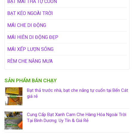
BẠT MÁI THẢ TỰ CUỐN
BẠT KÉO NGOÀI TRỜI
MÁI CHE DI ĐỘNG
MÁI HIÊN DI ĐỘNG ĐẸP
MÁI XẾP LƯỢN SÓNG
RÈM CHE NẮNG MƯA
SẢN PHẨM BÁN CHẠY
Bạt thả trước nhà, bạt che nắng tự cuốn tại Bến Cát
giá rẻ
Cung Cấp Bạt Xanh Cam Che Hàng Hóa Ngoài Trời
Tại Bình Dương: Uy Tín & Giá Rẻ