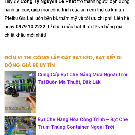
Hãy để
Công Ty Nguyễn Lê Phát
trở thành người bạn đồng
hành tin cậy, giúp mọi công trình của anh em thợ cơ khí tại
Pleiku Gia Lai luôn bền bỉ, thẩm mỹ và tối ưu chi phí! Liên hệ
ngay
0979.10.2222
để nhận mẫu bạt thực tế và bảng giá
chiết khấu mới nhất!
ĐƠN VỊ THI CÔNG LẮP ĐẶT BẠT KÉO, BẠT XẾP DI
ĐỘNG GIÁ RẺ UY TÍN
Cung Cấp Bạt Che Nắng Mưa Ngoài Trời
Tại Buôn Ma Thuột, Đắk Lắk
Bạt Che Hàng Hóa Công Trình – Bạt Che
Trùm Thùng Container Ngoài Trời