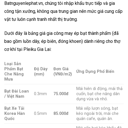
Batnguyenlephat.vn, chúng tôi nhập khẩu trực tiếp và gia
công tận xưởng, không qua trung gian nên mức giá cung cấp
vật tư luôn cạnh tranh nhất thị trường.
Dưới đây là bảng giá gia công may ép bạt thành phẩm (đã
bao gồm luồn dây, ép biên, đóng khoen) dành riêng cho thợ
cơ khí tại Pleiku Gia Lai:
Loại Sản
Phẩm Bạt
Độ Dày
Đơn Giá
Ứng Dụng Phổ Biến
Che Nắng
(mm)
(VNĐ/m2)
Mưa
Mái hiên di động, mái thả
Bạt Đài Loan
0.3mm
75.000đ
cuốn, bạt che nắng dân
/ Việt Nam
dụng vừa và nhỏ.
Bạt Xe Tải
Mái xếp lượn sóng, bạt
Korea Hàn
0.5mm
85.000đ
kéo ngoài trời, mái che
Quốc
quán cafe, quán ăn.