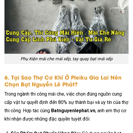
Phụ Kiện mái che mái xếp, tay quay bạt mái xếp
6. Tại Sao Thợ Cơ Khí Ở Pleiku Gia Lai Nên
Chọn Bạt Nguyễn Lê Phát?
Trong ngành thi công mái che,
việc chọn đúng nguồn cung
cấp vật tư quyết định đến 80% sự thành bại và uy tín của thợ
thi công. Hợp tác cùng
Batnguyenlephat.vn
, anh em thợ cơ
khí nhận được những đặc quyền tuyệt đối: