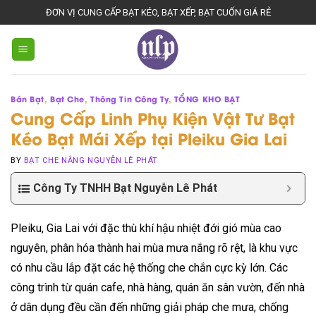
Skip
ĐƠN VỊ CUNG CẤP BẠT KÉO, BẠT XẾP, BẠT CUỐN GIÁ RẺ
to
content
Bán Bạt
,
Bạt Che
,
Thông Tin Công Ty
,
TỔNG KHO BẠT
Cung Cấp Linh Phụ Kiện Vật Tư Bạt
Kéo Bạt Mái Xếp tại Pleiku Gia Lai
BY
BẠT CHE NẮNG NGUYỄN LÊ PHÁT
Công Ty TNHH Bạt Nguyễn Lê Phát
Pleiku, Gia Lai với đặc thù khí hậu nhiệt đới gió mùa cao
nguyên, phân hóa thành hai mùa mưa nắng rõ rệt, là khu vực
có nhu cầu lắp đặt các hệ thống che chắn cực kỳ lớn. Các
công trình từ quán cafe, nhà hàng, quán ăn sân vườn, đến nhà
ở dân dụng đều cần đến những giải pháp che mưa, chống