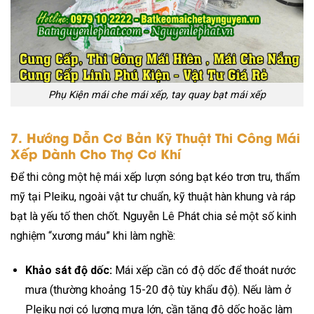
Phụ Kiện mái che mái xếp, tay quay bạt mái xếp
7. Hướng Dẫn Cơ Bản Kỹ Thuật Thi Công Mái
Xếp Dành Cho Thợ Cơ Khí
Để thi công một hệ mái xếp lượn sóng bạt kéo trơn tru, thẩm
mỹ tại Pleiku, ngoài vật tư chuẩn, kỹ thuật hàn khung và ráp
bạt là yếu tố then chốt. Nguyễn Lê Phát chia sẻ một số kinh
nghiệm “xương máu” khi làm nghề:
Khảo sát độ dốc:
Mái xếp cần có độ dốc để thoát nước
mưa (thường khoảng 15-20 độ tùy khẩu độ). Nếu làm ở
Pleiku nơi có lượng mưa lớn, cần tăng độ dốc hoặc làm