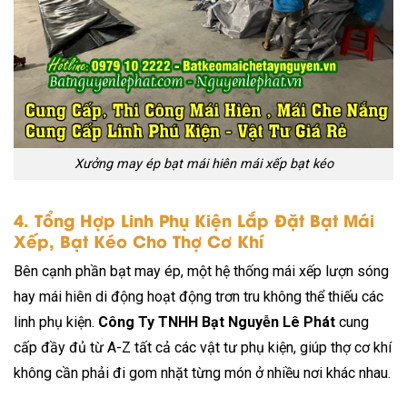
Xưởng may ép bạt mái hiên mái xếp bạt kéo
4. Tổng Hợp Linh Phụ Kiện Lắp Đặt Bạt Mái
Xếp, Bạt Kéo Cho Thợ Cơ Khí
Bên cạnh phần bạt may ép, một hệ thống mái xếp lượn sóng
hay mái hiên di động hoạt động trơn tru không thể thiếu các
linh phụ kiện.
Công Ty TNHH Bạt Nguyễn Lê Phát
cung
cấp đầy đủ từ A-Z tất cả các vật tư phụ kiện, giúp thợ cơ khí
không cần phải đi gom nhặt từng món ở nhiều nơi khác nhau.