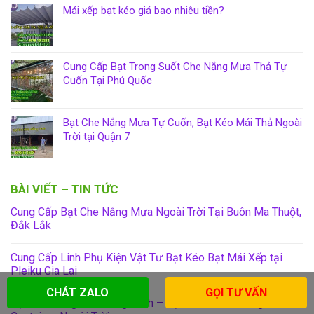
Mái xếp bạt kéo giá bao nhiêu tiền?
Cung Cấp Bạt Trong Suốt Che Nắng Mưa Thả Tự
Cuốn Tại Phú Quốc
Bạt Che Nắng Mưa Tự Cuốn, Bạt Kéo Mái Thả Ngoài
Trời tại Quận 7
BÀI VIẾT – TIN TỨC
Cung Cấp Bạt Che Nắng Mưa Ngoài Trời Tại Buôn Ma Thuột,
Đắk Lắk
Cung Cấp Linh Phụ Kiện Vật Tư Bạt Kéo Bạt Mái Xếp tại
Pleiku Gia Lai
CHÁT ZALO
GỌI TƯ VẤN
Bạt Che Hàng Hóa Công Trình – Bạt Che Trùm Thùng