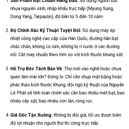
Sản Phẩm Đạt Chuẩn Hàng Đầu:
Sử dụng nguồn bạt
nhựa nguyên sinh, nhập khẩu trực tiếp (Myung Sung,
Dong Yang, Tarpaulin), độ bền từ 5 đến 10 năm.
Độ Chính Xác Kỹ Thuật Tuyệt Đối:
Sử dụng máy ép
nhiệt công nghệ cao cấp của Hàn Quốc, đường hàn bạt
chắc chắn, không co rúm, không bị rỉ nước ở các đường
nối. Cắt may chuẩn theo mm so với kích thước khung sắt.
Hỗ Trợ Bóc Tách Bản Vẽ:
Thợ mới vào nghề hoặc chưa
quen làm mái lớn? Đừng lo. Chỉ cần chụp mặt bằng hoặc
phác thảo kích thước Khung, đội ngũ kỹ thuật của Nguyễn
Lê Phát sẽ tính toán chính xác cần bao nhiêu mét bạt, bao
nhiêu cây sắt, bao nhiêu con lăn, ròng rọc.
Giá Gốc Tận Xưởng:
Không bị đội giá, tối ưu được biên
độ lợi nhuận cho người thợ thi công trực tiếp.