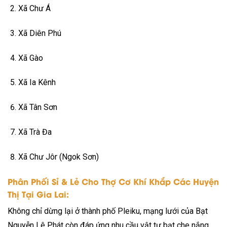
Xã Chư Á
Xã Diên Phú
Xã Gào
Xã I
a Kênh
Xã Tân Sơn
Xã Trà Đa
Xã Chư Jôr (Ngok Sơn)
Phân Phối Sỉ & Lẻ Cho Thợ Cơ Khí Khắp Các Huyện
Thị Tại Gia Lai:
Không chỉ dừng lại ở thành phố Pleiku, mạng lưới của Bạt
Nguyễn Lê Phát còn đá
p ứng nhu cầu vật tư bạt che nắng