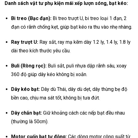
Danh sách vật tư phụ kiện mái xếp lượn sóng, bạt kéo:
Bi treo (Bạc đạn):
Bi treo trượt U, bi treo loại 1 đạn, 2
đạn có rãnh chống kẹt, giúp bạt kéo ra thu vào nhẹ nhàng.
Ray trượt U:
Ray sắt, ray mạ kẽm dày 1.2 ly, 1.4 ly, 1.8 ly
dài theo kích thước yêu cầu.
Buli (Ròng rọc):
Buli sắt, puli nhựa dập rãnh sâu, xoay
360 độ giúp dây kéo không bị xoắn.
Dây kéo bạt:
Dây dù Thái, dây dù dẹt, dây thừng bẹ độ
bền cao, chịu ma sát tốt, không bị tưa đứt.
Dây chắn bạt:
Giữ khoảng cách các nếp bạt đều nhau
(thường là 50cm).
Motor cuốn bạt tự động:
Các dòng motor công suất từ