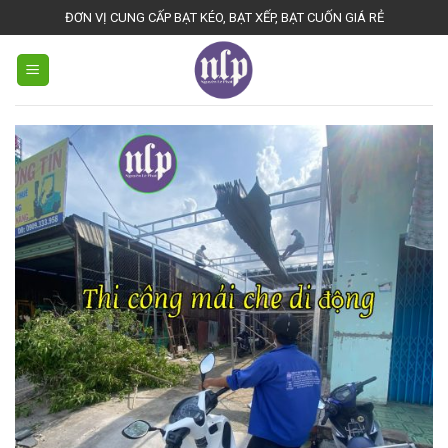
Skip
ĐƠN VỊ CUNG CẤP BẠT KÉO, BẠT XẾP, BẠT CUỐN GIÁ RẺ
to
content