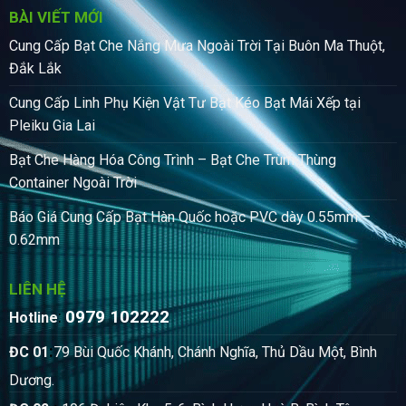
BÀI VIẾT MỚI
Cung Cấp Bạt Che Nắng Mưa Ngoài Trời Tại Buôn Ma Thuột,
Đắk Lắk
Cung Cấp Linh Phụ Kiện Vật Tư Bạt Kéo Bạt Mái Xếp tại
Pleiku Gia Lai
Bạt Che Hàng Hóa Công Trình – Bạt Che Trùm Thùng
Container Ngoài Trời
Báo Giá Cung Cấp Bạt Hàn Quốc hoặc PVC dày 0.55mm –
0.62mm
LIÊN HỆ
0979 102222
:
Hotline
:
ĐC 01
79 Bùi Quốc Khánh, Chánh Nghĩa, Thủ Dầu Một, Bình
Dương.