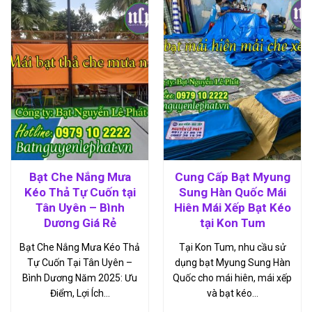
Bạt Che Nắng Mưa
Cung Cấp Bạt Myung
Kéo Thả Tự Cuốn tại
Sung Hàn Quốc Mái
Tân Uyên – Bình
Hiên Mái Xếp Bạt Kéo
Dương Giá Rẻ
tại Kon Tum
Bạt Che Nắng Mưa Kéo Thả
Tại Kon Tum, nhu cầu sử
Tự Cuốn Tại Tân Uyên –
dụng bạt Myung Sung Hàn
Bình Dương Năm 2025: Ưu
Quốc cho mái hiên, mái xếp
Điểm, Lợi Ích…
và bạt kéo…