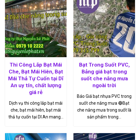
Thi Công Lắp Bạt Mái
Bạt Trong Suốt PVC,
Che, Bạt Mái Hiên, Bạt
Bảng giá bạt trong
Mái Thả Tự Cuốn tại Dĩ
suốt che nắng mưa
An uy tín, chất lượng
ngoài trời
giá rẻ
Báo Giá bạt nhựa PVC trong
Dịch vụ thi công lắp bạt mái
suốt che nắng mưa 🔵Bạt
che, bạt mái hiên, bạt mái
che nắng mưa trong suốt là
thả tự cuốn tại Dĩ An mang…
sản phẩm trong…