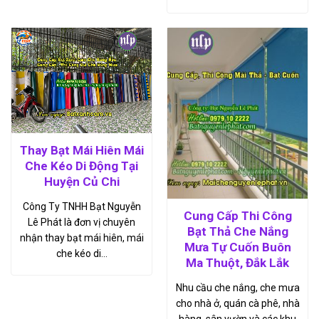
Thay Bạt Mái Hiên Mái
Che Kéo Di Động Tại
Huyện Củ Chi
Công Ty TNHH Bạt Nguyễn
Cung Cấp Thi Công
Lê Phát là đơn vị chuyên
Bạt Thả Che Nắng
nhận thay bạt mái hiên, mái
Mưa Tự Cuốn Buôn
che kéo di…
Ma Thuột, Đắk Lắk
Nhu cầu che nắng, che mưa
cho nhà ở, quán cà phê, nhà
hàng, sân vườn và các khu