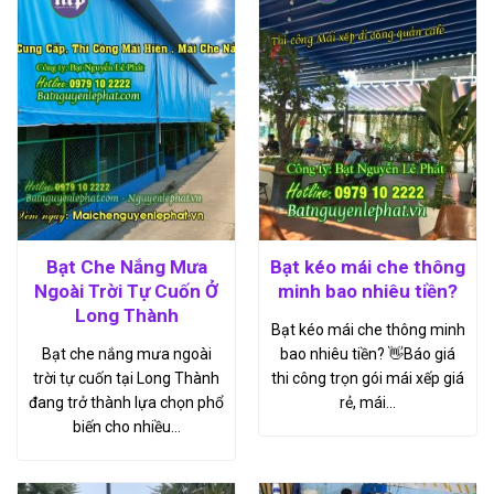
Bạt Che Nắng Mưa
Bạt kéo mái che thông
Ngoài Trời Tự Cuốn Ở
minh bao nhiêu tiền?
Long Thành
Bạt kéo mái che thông minh
Bạt che nắng mưa ngoài
bao nhiêu tiền? 👋Báo giá
trời tự cuốn tại Long Thành
thi công trọn gói mái xếp giá
đang trở thành lựa chọn phổ
rẻ, mái…
biến cho nhiều…