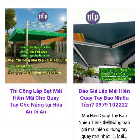
Thi Công Lắp Bạt Mái
Báo Giá Lắp Mái Hiên
Hiên Mái Che Quay
Quay Tay Bao Nhiêu
Tay Che Nắng tại Hóa
Tiền? 0979 102222
An Dĩ An
Mái Hiên Quay Tay Bao
Nhiêu Tiền? 🔴🔵Bảng báo
giá mái hiên di động tay
quay mới nhất ; 1. Mái…