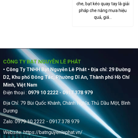
che, bạt kéo quay tay là giải
pháp che nắng mưa hiệu
quả, giá…
CÔNG TY BẠT NGUYỄN LÊ PHÁT
• Công Ty TNHH Bạt Nguyễn Lê Phát
• Địa chỉ: 29 Đường
D2, Khu phố Đông Tác, Phường Dĩ An, Thành phố Hồ Chí
Minh, Việt Nam
Điện thoại :
0979 10 2222 - 0917 378 979
Địa Chỉ: 79 Bùi Quốc Khánh, Chánh Nghĩa, Thủ Dầu Một, Bình
Dương
Zalo: 0979 10 2222 - 0917 378 979
Website:
https://batnguyenlephat.vn/