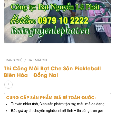
TRANG CHỦ
BẠT MÁI CHE
/
Thi Công Mái Bạt Che Sân Pickleball
Biên Hòa – Đồng Nai
CUNG CẤP SẢN PHẨM GIÁ RẺ TOÀN QUỐC:
Tư vấn nhiệt tình, Giao sản phẩm tận tay, mẫu mã đa dạng
Báo giá uy tín chuyên nghiệp, nhiệt tình + thi công trọn gói