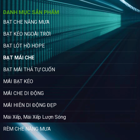
DANH MỤC SẢN PHẨM
BẠT CHE NẮNG MƯA
BẠT KÉO NGOÀI TRỜI
BẠT LÓT HỒ HDPE
BẠT MÁI CHE
BẠT MÁI THẢ TỰ CUỐN
MÁI BẠT KÉO
MÁI CHE DI ĐỘNG
MÁI HIÊN DI ĐỘNG ĐẸP
Mái Xếp, Mái Xếp Lượn Sóng
RÈM CHE NẮNG MƯA