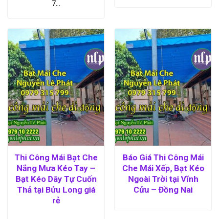
7…
Thi Công Mái Bạt Che
Báo Giá Thi Công Mái
Nắng Mưa Kéo Tay –
Che Mái Xếp, Bạt Kéo
Bạt Kéo Dây Tự Cuốn
Ngoài Trời tại Vĩnh
Thả tại Bửu Long giá
Cửu – Đồng Nai
rẻ