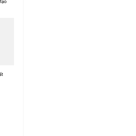
 tạo
ất