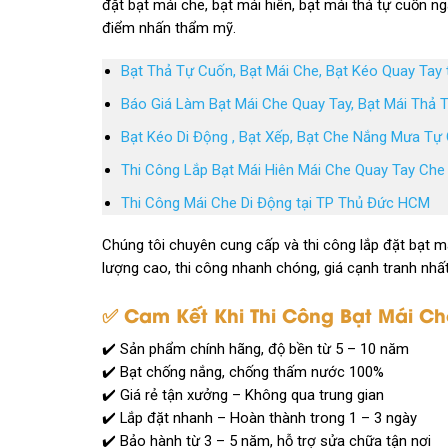
đặt bạt mái che, bạt mái hiên, bạt mái thả tự cuốn n
điểm nhấn thẩm mỹ.
Bạt Thả Tự Cuốn, Bạt Mái Che, Bạt Kéo Quay Tay t
Báo Giá Làm Bạt Mái Che Quay Tay, Bạt Mái Thả 
Bạt Kéo Di Động , Bạt Xếp, Bạt Che Nắng Mưa Tự
Thi Công Lắp Bạt Mái Hiên Mái Che Quay Tay Che
Thi Công Mái Che Di Động tại TP Thủ Đức HCM
Chúng tôi chuyên cung cấp và thi công lắp đặt bạt má
lượng cao, thi công nhanh chóng, giá cạnh tranh nhất
✅ Cam Kết Khi Thi Công Bạt Mái Che
✔️ Sản phẩm chính hãng, độ bền từ 5 – 10 năm
✔️ Bạt chống nắng, chống thấm nước 100%
✔️ Giá rẻ tận xưởng – Không qua trung gian
✔️ Lắp đặt nhanh – Hoàn thành trong 1 – 3 ngày
✔️ Bảo hành từ 3 – 5 năm, hỗ trợ sửa chữa tận nơi