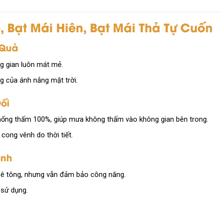
 Bạt Mái Hiên, Bạt Mái Thả Tự Cuốn
 Quả
ng gian luôn mát mẻ.
ng của ánh nắng mặt trời.
ối
hống thấm 100%, giúp mưa không thấm vào không gian bên trong.
ong vênh do thời tiết.
ịnh
 bê tông, nhưng vẫn đảm bảo công năng.
 sử dụng.