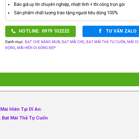
Báo giá uy tín chuyên nghiệp, nhiệt tình + thi công trọn gói
Sản phẩm chất lượng trao tặng người tiêu dùng 100%
HOTLINE: 0979 102222
TƯ VẤN ZALO
Danh mục:
BẠT CHE NẮNG MƯA
,
BẠT MÁI CHE
,
BẠT MÁI THẢ TỰ CUỐN
,
MÁI CH
ĐỘNG
,
MÁI HIÊN DI ĐỘNG ĐẸP
Mái Hiên Tại Dĩ An:
, Bạt Mái Thả Tự Cuốn