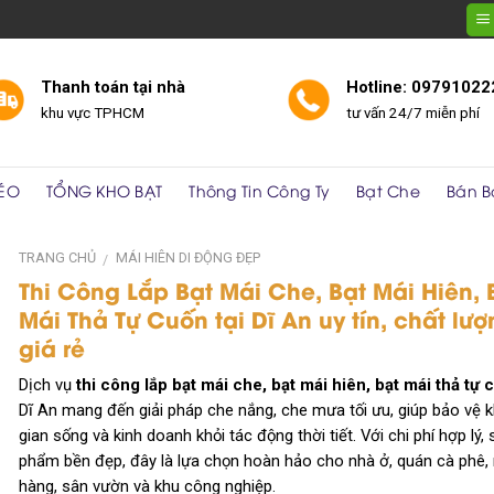
Thanh toán tại nhà
Hotline: 09791022
khu vực TPHCM
tư vấn 24/7 miễn phí
KÉO
TỔNG KHO BẠT
Thông Tin Công Ty
Bạt Che
Bán B
TRANG CHỦ
MÁI HIÊN DI ĐỘNG ĐẸP
/
Thi Công Lắp Bạt Mái Che, Bạt Mái Hiên, 
Mái Thả Tự Cuốn tại Dĩ An uy tín, chất lượ
giá rẻ
Dịch vụ
thi công lắp bạt mái che, bạt mái hiên, bạt mái thả tự 
Dĩ An mang đến giải pháp che nắng, che mưa tối ưu, giúp bảo vệ 
gian sống và kinh doanh khỏi tác động thời tiết. Với chi phí hợp lý, 
phẩm bền đẹp, đây là lựa chọn hoàn hảo cho nhà ở, quán cà phê,
hàng, sân vườn và khu công nghiệp.