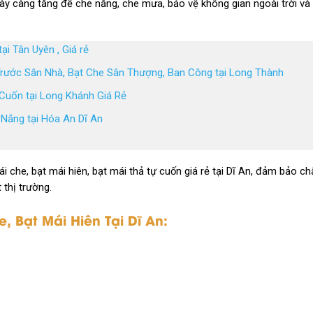
gày càng tăng để che nắng, che mưa, bảo vệ không gian ngoài trời và
ại Tân Uyên , Giá rẻ
Trước Sân Nhà, Bạt Che Sân Thượng, Ban Công tại Long Thành
 Cuốn tại Long Khánh Giá Rẻ
 Nắng tại Hóa An Dĩ An
i che, bạt mái hiên, bạt mái thả tự cuốn giá rẻ tại Dĩ An, đảm bảo ch
 thị trường.
, Bạt Mái Hiên Tại Dĩ An: