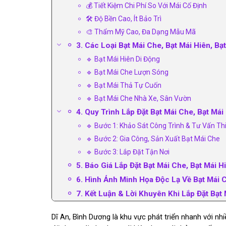
💰 Tiết Kiệm Chi Phí So Với Mái Cố Định
🛠️ Độ Bền Cao, Ít Bảo Trì
🎨 Thẩm Mỹ Cao, Đa Dạng Mẫu Mã
3. Các Loại Bạt Mái Che, Bạt Mái Hiên, Bạ
🔹 Bạt Mái Hiên Di Động
🔹 Bạt Mái Che Lượn Sóng
🔹 Bạt Mái Thả Tự Cuốn
🔹 Bạt Mái Che Nhà Xe, Sân Vườn
4. Quy Trình Lắp Đặt Bạt Mái Che, Bạt Mái
🔹 Bước 1: Khảo Sát Công Trình & Tư Vấn Thi
🔹 Bước 2: Gia Công, Sản Xuất Bạt Mái Che
🔹 Bước 3: Lắp Đặt Tận Nơi
5. Báo Giá Lắp Đặt Bạt Mái Che, Bạt Mái H
6. Hình Ảnh Minh Họa Độc Lạ Về Bạt Mái C
7. Kết Luận & Lời Khuyên Khi Lắp Đặt Bạt 
Dĩ An, Bình Dương là khu vực phát triển nhanh với n