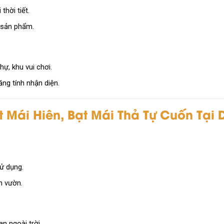
thời tiết.
ọ sản phẩm.
hự, khu vui chơi.
ăng tính nhận diện.
t Mái Hiên, Bạt Mái Thả Tự Cuốn Tại 
sử dụng.
n vườn.
n ngoài trời.