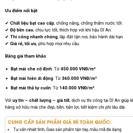
Ưu điểm nổi bật
:
✔
Chất liệu bạt cao cấp
, chống nắng, chống thấm nước tốt.
✔
Độ bền cao
, chịu lực tốt, thích hợp với khí hậu Dĩ An.
✔
Thi công nhanh chóng
, lắp đặt tận nơi, bảo hành dài hạn.
✔
Giá rẻ, tối ưu
, phù hợp mọi nhu cầu.
Bảng giá tham khảo
:
Bạt mái che cố định
: Từ
450.000 VNĐ/m²
.
Bạt mái hiên di động
: Từ
360.000 VNĐ/m²
.
Bạt mái thả tự cuốn
: Từ
140.000 VNĐ/m²
.
Với
uy tín – chất lượng – giá tốt
, dịch vụ thi công tại Dĩ An giúp 
hàng sở hữu mái che đẹp, bền, tiện lợi, tiết kiệm chi phí lâu dài.
CUNG CẤP SẢN PHẨM GIÁ RẺ TOÀN QUỐC:
Tư vấn nhiệt tình, Giao sản phẩm tận tay, mẫu mã đa dạng