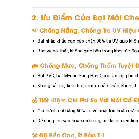
2. Ưu Điểm Của Bạt Mái Che,
🌞 Chống Nắng, Chống Tia UV Hiệu
Bạt nhập khẩu cao cấp chặn 98% tia UV, giúp khô
Bảo vệ nội thất, không gian bên trong khỏi tác độ
🌧️ Chống Mưa, Chống Thấm Tuyệt Đ
Bạt PVC, bạt Myung Sung Hàn Quốc với lớp phủ c
Khung sắt mạ kẽm hoặc inox chắc chắn, không bị c
💰 Tiết Kiệm Chi Phí So Với Mái Cố Đ
Giá thành chỉ bằng 60% so với mái tôn hoặc mái
Dễ dàng thu vào hoặc mở rộng, tiết kiệm diện tích
🛠️ Độ Bền Cao, Ít Bảo Trì