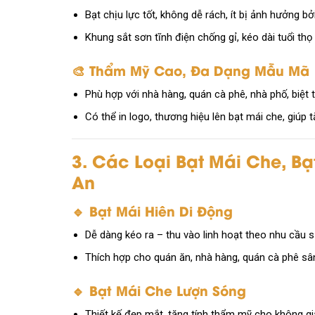
Bạt chịu lực tốt, không dễ rách, ít bị ảnh hưởng bởi 
Khung sắt sơn tĩnh điện chống gỉ, kéo dài tuổi th
🎨 Thẩm Mỹ Cao, Đa Dạng Mẫu Mã
Phù hợp với nhà hàng, quán cà phê, nhà phố, biệt t
Có thể in logo, thương hiệu lên bạt mái che, giúp t
3. Các Loại Bạt Mái Che, Bạ
An
🔹 Bạt Mái Hiên Di Động
Dễ dàng kéo ra – thu vào linh hoạt theo nhu cầu 
Thích hợp cho quán ăn, nhà hàng, quán cà phê sâ
🔹 Bạt Mái Che Lượn Sóng
Thiết kế đẹp mắt, tăng tính thẩm mỹ cho không gia