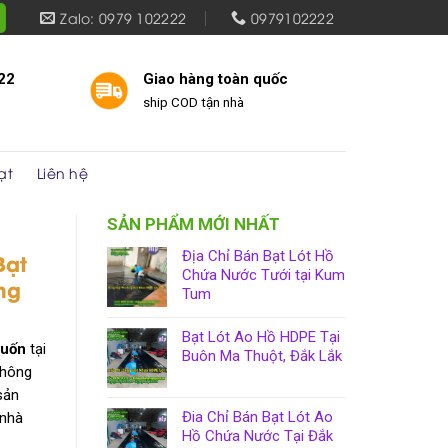
Zalo: 0979 102222
0979102222
22
Giao hàng toàn quốc
ship COD tận nhà
ạt
Liên hệ
SẢN PHẨM MỚI NHẤT
Địa Chỉ Bán Bạt Lót Hồ
Bạt
Chứa Nước Tưới tại Kum
ng
Tum
Bạt Lót Ao Hồ HDPE Tại
cuốn
tại
Buôn Ma Thuột, Đắk Lắk
không
sản
Đia Chỉ Bán Bạt Lót Ao
 nhà
Hồ Chứa Nước Tại Đắk