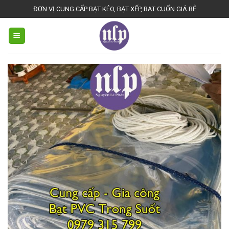
Skip
ĐƠN VỊ CUNG CẤP BẠT KÉO, BẠT XẾP, BẠT CUỐN GIÁ RẺ
to
content