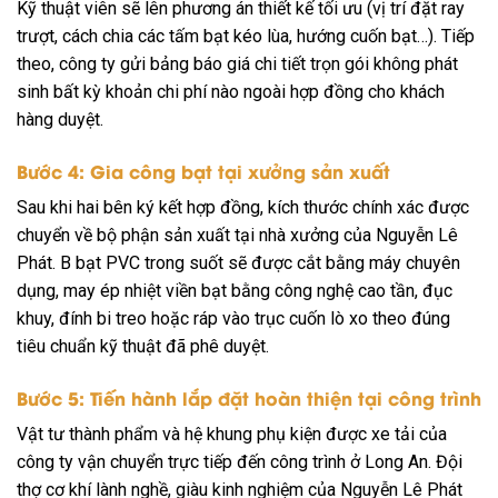
Kỹ thuật viên sẽ lên phương án thiết kế tối ưu (vị trí đặt ray
trượt, cách chia các tấm bạt kéo lùa, hướng cuốn bạt…). Tiếp
theo, công ty gửi bảng báo giá chi tiết trọn gói không phát
sinh bất kỳ khoản chi phí nào ngoài hợp đồng cho khách
hàng duyệt.
Bước 4: Gia công bạt tại xưởng sản xuất
Sau khi hai bên ký kết hợp đồng, kích thước chính xác được
chuyển về bộ phận sản xuất tại nhà xưởng của Nguyễn Lê
Phát. B bạt PVC trong suốt sẽ được cắt bằng máy chuyên
dụng, may ép nhiệt viền bạt bằng công nghệ cao tần, đục
khuy, đính bi treo hoặc ráp vào trục cuốn lò xo theo đúng
tiêu chuẩn kỹ thuật đã phê duyệt.
Bước 5: Tiến hành lắp đặt hoàn thiện tại công trình
Vật tư thành phẩm và hệ khung phụ kiện được xe tải của
công ty vận chuyển trực tiếp đến công trình ở Long An. Đội
thợ cơ khí lành nghề, giàu kinh nghiệm của Nguyễn Lê Phát