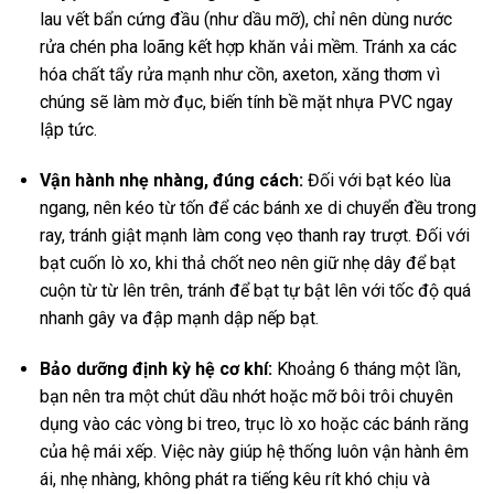
lau vết bẩn cứng đầu (như dầu mỡ), chỉ nên dùng nước
rửa chén pha loãng kết hợp khăn vải mềm. Tránh xa các
hóa chất tẩy rửa mạnh như cồn, axeton, xăng thơm vì
chúng sẽ làm mờ đục, biến tính bề mặt nhựa PVC ngay
lập tức.
Vận hành nhẹ nhàng, đúng cách:
Đối với bạt kéo lùa
ngang, nên kéo từ tốn để các bánh xe di chuyển đều trong
ray, tránh giật mạnh làm cong vẹo thanh ray trượt. Đối với
bạt cuốn lò xo, khi thả chốt neo nên giữ nhẹ dây để bạt
cuộn từ từ lên trên, tránh để bạt tự bật lên với tốc độ quá
nhanh gây va đập mạnh dập nếp bạt.
Bảo dưỡng định kỳ hệ cơ khí:
Khoảng 6 tháng một lần,
bạn nên tra một chút dầu nhớt hoặc mỡ bôi trôi chuyên
dụng vào các vòng bi treo, trục lò xo hoặc các bánh răng
của hệ mái xếp. Việc này giúp hệ thống luôn vận hành êm
ái, nhẹ nhàng, không phát ra tiếng kêu rít khó chịu và