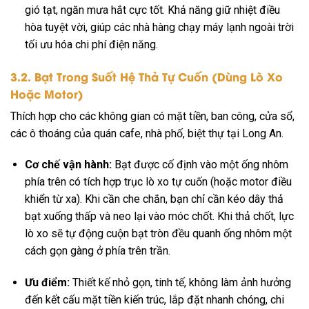
gió tạt, ngăn mưa hắt cực tốt. Khả năng giữ nhiệt điều
hòa tuyệt vời, giúp các nhà hàng chạy máy lạnh ngoài trời
tối ưu hóa chi phí điện năng.
3.2. Bạt Trong Suốt Hệ Thả Tự Cuốn (Dùng Lò Xo
Hoặc Motor)
Thích hợp cho các không gian có mặt tiền, ban công, cửa sổ,
các ô thoáng của quán cafe, nhà phố, biệt thự tại Long An.
Cơ chế vận hành:
Bạt được cố định vào một ống nhôm
phía trên có tích hợp trục lò xo tự cuốn (hoặc motor điều
khiển từ xa). Khi cần che chắn, bạn chỉ cần kéo dây thả
bạt xuống thấp và neo lại vào móc chốt. Khi thả chốt, lực
lò xo sẽ tự động cuộn bạt tròn đều quanh ống nhôm một
cách gọn gàng ở phía trên trần.
Ưu điểm:
Thiết kế nhỏ gọn, tinh tế, không làm ảnh hưởng
đến kết cấu mặt tiền kiến trúc, lắp đặt nhanh chóng, chi