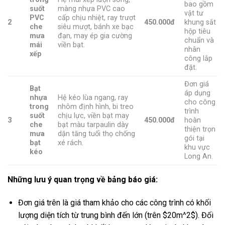
bao gồm
suốt
màng nhựa PVC cao
vật tư
PVC
cấp chịu nhiệt, ray trượt
2
450.000đ
khung sắt
che
siêu mượt, bánh xe bạc
hộp tiêu
mưa
đạn, may ép gia cường
chuẩn và
mái
viền bạt.
nhân
xếp
công lắp
đặt.
Đơn giá
Bạt
áp dụng
nhựa
Hệ kéo lùa ngang, ray
cho công
trong
nhôm định hình, bi treo
trình
suốt
chịu lực, viền bạt may
3
450.000đ
hoàn
che
bạt màu tarpaulin dày
thiện trọn
mưa
dặn tăng tuổi thọ chống
gói tại
bạt
xé rách.
khu vực
kéo
Long An.
Những lưu ý quan trọng về bảng báo giá:
Đơn giá trên là giá tham khảo cho các công trình có khối
lượng diện tích từ trung bình đến lớn (trên
$20m^2$
). Đối