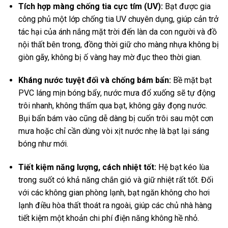
Tích hợp màng chống tia cực tím (UV):
Bạt được gia
công phủ một lớp chống tia UV chuyên dụng, giúp cản trở
tác hại của ánh nắng mặt trời đến làn da con người và đồ
nội thất bên trong, đồng thời giữ cho màng nhựa không bị
giòn gãy, không bị ố vàng hay mờ đục theo thời gian.
Kháng nước tuyệt đối và chống bám bẩn:
Bề mặt bạt
PVC láng mịn bóng bẩy, nước mưa đổ xuống sẽ tự động
trôi nhanh, không thấm qua bạt, không gây đọng nước.
Bụi bẩn bám vào cũng dễ dàng bị cuốn trôi sau một cơn
mưa hoặc chỉ cần dùng vòi xịt nước nhẹ là bạt lại sáng
bóng như mới.
Tiết kiệm năng lượng, cách nhiệt tốt:
Hệ bạt kéo lùa
trong suốt có khả năng chắn gió và giữ nhiệt rất tốt. Đối
với các không gian phòng lạnh, bạt ngăn không cho hơi
lạnh điều hòa thất thoát ra ngoài, giúp các chủ nhà hàng
tiết kiệm một khoản chi phí điện năng không hề nhỏ.