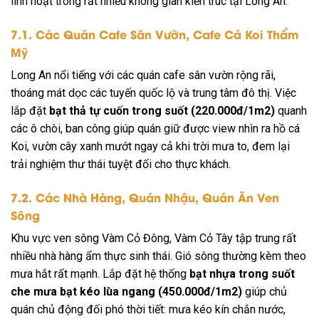
linh hoạt trong rất nhiều không gian kiến trúc tại Long An:
7.1. Các Quán Cafe Sân Vườn, Cafe Cá Koi Thẩm
Mỹ
Long An nổi tiếng với các quán cafe sân vườn rộng rãi,
thoáng mát dọc các tuyến quốc lộ và trung tâm đô thị. Việc
lắp đặt
bạt thả tự cuốn trong suốt (220.000đ/
1m2
)
quanh
các ô chòi, ban công giúp quán giữ được view nhìn ra hồ cá
Koi, vườn cây xanh mướt ngay cả khi trời mưa to, đem lại
trải nghiệm thư thái tuyệt đối cho thực khách.
7.2. Các Nhà Hàng, Quán Nhậu, Quán Ăn Ven
Sông
Khu vực ven sông Vàm Cỏ Đông, Vàm Cỏ Tây tập trung rất
nhiều nhà hàng ẩm thực sinh thái. Gió sông thường kèm theo
mưa hắt rất mạnh. Lắp đặt hệ thống
bạt nhựa trong suốt
che mưa bạt kéo lùa ngang (450.000đ/
1m2
)
giúp chủ
quán chủ động đối phó thời tiết: mưa kéo kín chắn nước,