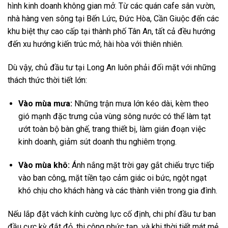
hình kinh doanh không gian mở. Từ các quán cafe sân vườn,
nhà hàng ven sông tại Bến Lức, Đức Hòa, Cần Giuộc đến các
khu biệt thự cao cấp tại thành phố Tân An, tất cả đều hướng
đến xu hướng kiến trúc mở, hài hòa với thiên nhiên.
Dù vậy, chủ đầu tư tại Long An luôn phải đối mặt với những
thách thức thời tiết lớn:
Vào mùa mưa:
Những trận mưa lớn kéo dài, kèm theo
gió mạnh đặc trưng của vùng sông nước có thể làm tạt
ướt toàn bộ bàn ghế, trang thiết bị, làm gián đoạn việc
kinh doanh, giảm sút doanh thu nghiêm trọng.
Vào mùa khô:
Ánh nắng mặt trời gay gắt chiếu trực tiếp
vào ban công, mặt tiền tạo cảm giác oi bức, ngột ngạt
khó chịu cho khách hàng và các thành viên trong gia đình.
Nếu lắp đặt vách kính cường lực cố định, chi phí đầu tư ban
đầu cực kỳ đắt đỏ, thi công phức tạp, và khi thời tiết mát mẻ