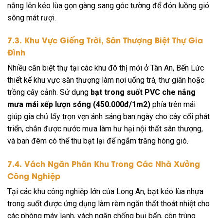
nắng lên kéo lùa gọn gàng sang góc tường để đón luồng gió
sông mát rượi.
7.3. Khu Vực Giếng Trời, Sân Thượng Biệt Thự Gia
Đình
Nhiều căn biệt thự tại các khu đô thị mới ở Tân An, Bến Lức
thiết kế khu vực sân thượng làm nơi uống trà, thư giãn hoặc
trồng cây cảnh. Sử dụng
bạt trong suốt PVC che nắng
mưa mái xếp lượn sóng (450.000đ/
1m2
)
phía trên mái
giúp gia chủ lấy trọn vẹn ánh sáng ban ngày cho cây cối phát
triển, chắn được nước mưa làm hư hại nội thất sân thượng,
và ban đêm có thể thu bạt lại để ngắm trăng hóng gió.
7.4. Vách Ngăn Phân Khu Trong Các Nhà Xưởng
Công Nghiệp
Tại các khu công nghiệp lớn của Long An, bạt kéo lùa nhựa
trong suốt được ứng dụng làm rèm ngăn thất thoát nhiệt cho
các phòng máy lạnh, vách ngăn chống bụi bẩn, côn trùng