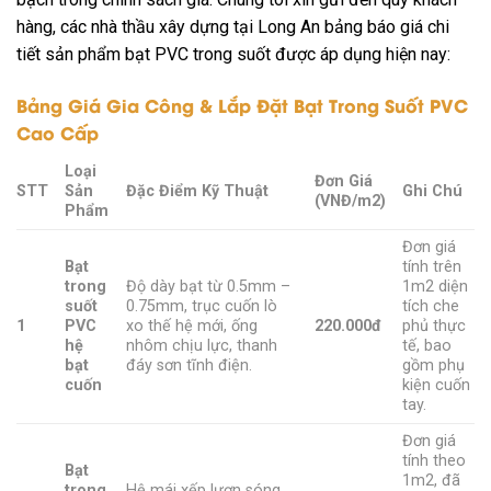
hàng, các nhà thầu xây dựng tại Long An bảng báo giá chi
tiết sản phẩm bạt PVC trong suốt được áp dụng hiện nay:
Bảng Giá Gia Công & Lắp Đặt Bạt Trong Suốt PVC
Cao Cấp
Loại
Đơn Giá
STT
Sản
Đặc Điểm Kỹ Thuật
Ghi Chú
(VNĐ/m2)
Phẩm
Đơn giá
Bạt
tính trên
trong
Độ dày bạt từ 0.5mm –
1m2
diện
suốt
0.75mm, trục cuốn lò
tích che
1
PVC
xo thế hệ mới, ống
220.000đ
phủ thực
hệ
nhôm chịu lực, thanh
tế, bao
bạt
đáy sơn tĩnh điện.
gồm phụ
cuốn
kiện cuốn
tay.
Đơn giá
tính theo
Bạt
1m2
, đã
trong
Hệ mái xếp lượn sóng,