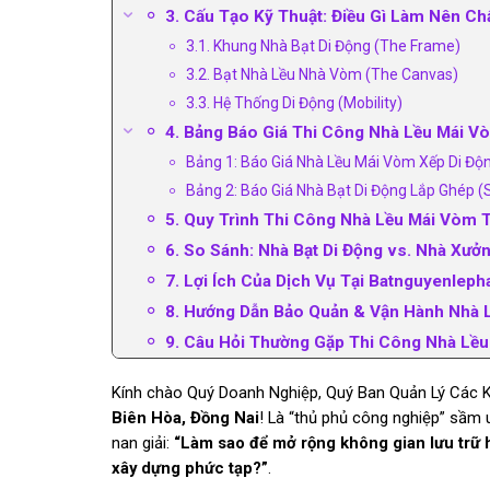
3. Cấu Tạo Kỹ Thuật: Điều Gì Làm Nên Ch
3.1. Khung Nhà Bạt Di Động (The Frame)
3.2. Bạt Nhà Lều Nhà Vòm (The Canvas)
3.3. Hệ Thống Di Động (Mobility)
4. Bảng Báo Giá Thi Công Nhà Lều Mái V
Bảng 1: Báo Giá Nhà Lều Mái Vòm Xếp Di Độ
Bảng 2: Báo Giá Nhà Bạt Di Động Lắp Ghép (
5. Quy Trình Thi Công Nhà Lều Mái Vòm T
6. So Sánh: Nhà Bạt Di Động vs. Nhà Xưở
7. Lợi Ích Của Dịch Vụ Tại Batnguyenleph
8. Hướng Dẫn Bảo Quản & Vận Hành Nhà 
9. Câu Hỏi Thường Gặp Thi Công Nhà Lều
Kính chào Quý Doanh Nghiệp, Quý Ban Quản Lý Các K
Biên Hòa, Đồng Nai
! Là “thủ phủ công nghiệp” sầm 
nan giải:
“Làm sao để mở rộng không gian lưu trữ 
xây dựng phức tạp?”
.