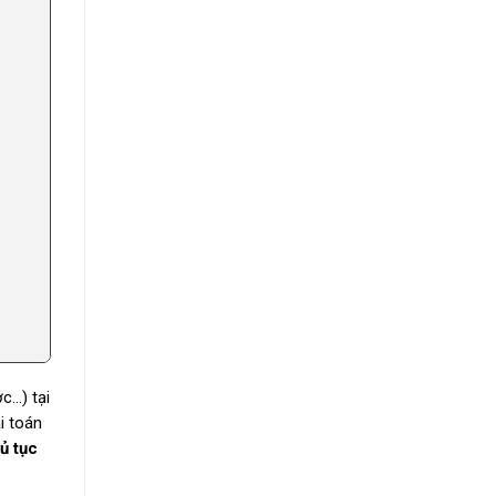
c…) tại
i toán
ủ tục