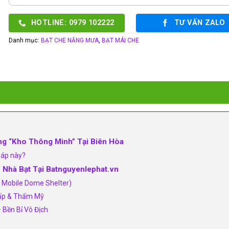
HOTLINE: 0979 102222
TƯ VẤN ZALO
Danh mục:
BẠT CHE NẮNG MƯA
,
BẠT MÁI CHE
ng “Kho Thông Minh” Tại Biên Hòa
pháp này?
 Nhà Bạt Tại Batnguyenlephat.vn
l Mobile Dome Shelter)
Cấp & Thẩm Mỹ
– Bền Bỉ Vô Địch