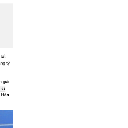
 tất
àng tỷ
 giải
 di
t Hàn