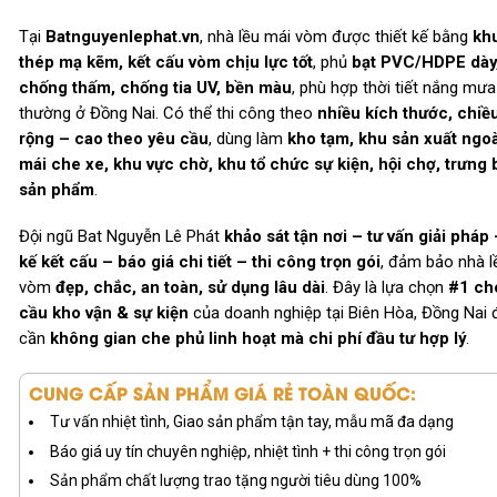
Tại
Batnguyenlephat.vn
, nhà lều mái vòm được thiết kế bằng
kh
thép mạ kẽm, kết cấu vòm chịu lực tốt
, phủ
bạt PVC/HDPE dày
chống thấm, chống tia UV, bền màu
, phù hợp thời tiết nắng mưa
thường ở Đồng Nai. Có thể thi công theo
nhiều kích thước, chiều
rộng – cao theo yêu cầu
, dùng làm
kho tạm, khu sản xuất ngoài
mái che xe, khu vực chờ, khu tổ chức sự kiện, hội chợ, trưng 
sản phẩm
.
Đội ngũ Bat Nguyễn Lê Phát
khảo sát tận nơi – tư vấn giải pháp 
kế kết cấu – báo giá chi tiết – thi công trọn gói
, đảm bảo nhà l
vòm
đẹp, chắc, an toàn, sử dụng lâu dài
. Đây là lựa chọn
#1 ch
cầu kho vận & sự kiện
của doanh nghiệp tại Biên Hòa, Đồng Nai 
cần
không gian che phủ linh hoạt mà chi phí đầu tư hợp lý
.
CUNG CẤP SẢN PHẨM GIÁ RẺ TOÀN QUỐC:
Tư vấn nhiệt tình, Giao sản phẩm tận tay, mẫu mã đa dạng
Báo giá uy tín chuyên nghiệp, nhiệt tình + thi công trọn gói
Sản phẩm chất lượng trao tặng người tiêu dùng 100%