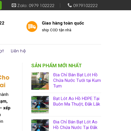
Zalo: 0979 102222
0979102222
22
Giao hàng toàn quốc
ship COD tận nhà
ạt
Liên hệ
SẢN PHẨM MỚI NHẤT
Địa Chỉ Bán Bạt Lót Hồ
Cho
Chứa Nước Tưới tại Kum
ai
Tum
thành
Bạt Lót Ao Hồ HDPE Tại
tạm,
Buôn Ma Thuột, Đắk Lắk
– xếp
h
ên
Đia Chỉ Bán Bạt Lót Ao
Hồ Chứa Nước Tại Đắk