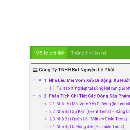
Mô tả chi tiết
Thông tin liên hệ
Công Ty TNHH Bạt Nguyễn Lê Phát
1. Nhà Lều Mái Vòm Xếp Di Động: Xu Hướ
1.1. Tại sao Xí nghiệp tại Đồng Nai cần giải 
2. Phân Tích Chi Tiết Các Dòng Sản Phẩm
2.1. Nhà Lều Mái Vòm Xếp Di Động (Industria
2.2. Nhà Bạt Sự Kiện (Event Tents) – Đẳng 
2.3. Nhà Bạt Quân Đội (Military Style Tents) 
2.4. Nhà Bạt Di Động 3×6 (Portable Tents)