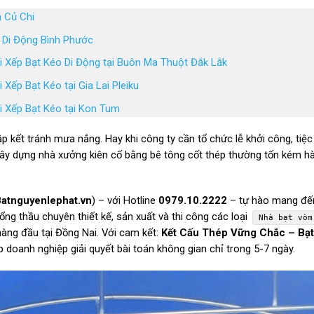
n Củ Chi
o Di Động Bình Phước
 Xếp Bạt Kéo Di Động tại Buôn Ma Thuột Đắk Lắk
ếp Bạt Kéo tại Gia Lai Pleiku
 Xếp Bạt Kéo tại Kon Tum
ập kết tránh mưa nắng. Hay khi công ty cần tổ chức lễ khởi công, tiệc
 xây dựng nhà xưởng kiên cố bằng bê tông cốt thép thường tốn kém h
atnguyenlephat.vn
) – với Hotline
0979.10.2222
– tự hào mang đến
Tổng thầu chuyên thiết kế, sản xuất và thi công các loại
Nhà bạt vòm
hàng đầu tại Đồng Nai. Với cam kết:
Kết Cấu Thép Vững Chắc – Bạ
úp doanh nghiệp giải quyết bài toán không gian chỉ trong 5-7 ngày.