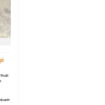
ại
 thuật
p.
, doanh