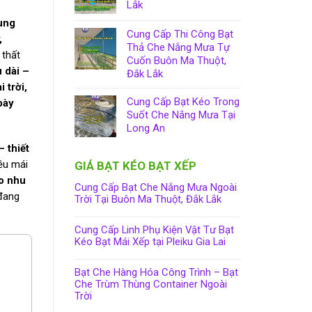
Lắk
ung
Cung Cấp Thi Công Bạt
,
Thả Che Nắng Mưa Tự
 thất
Cuốn Buôn Ma Thuột,
 dài –
Đắk Lắk
 trời,
Cung Cấp Bạt Kéo Trong
bày
Suốt Che Nắng Mưa Tại
Long An
– thiết
ều mái
GIÁ BẠT KÉO BẠT XẾP
o nhu
Cung Cấp Bạt Che Nắng Mưa Ngoài
đang
Trời Tại Buôn Ma Thuột, Đắk Lắk
Cung Cấp Linh Phụ Kiện Vật Tư Bạt
Kéo Bạt Mái Xếp tại Pleiku Gia Lai
Bạt Che Hàng Hóa Công Trình – Bạt
Che Trùm Thùng Container Ngoài
Trời