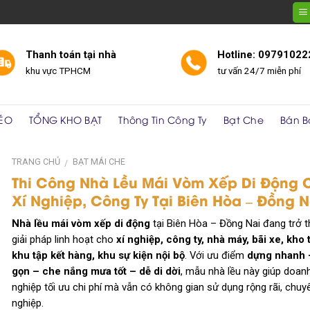
Thanh toán tại nhà
Hotline: 09791022
khu vực TPHCM
tư vấn 24/7 miễn phí
KÉO
TỔNG KHO BẠT
Thông Tin Công Ty
Bạt Che
Bán B
TRANG CHỦ
BẠT MÁI CHE
/
Thi Công Nhà Lều Mái Vòm Xếp Di Động 
Xí Nghiệp, Công Ty Tại Biên Hòa – Đồng N
Nhà lều mái vòm xếp di động
tại Biên Hòa – Đồng Nai đang trở 
giải pháp linh hoạt cho
xí nghiệp, công ty, nhà máy, bãi xe, kho 
khu tập kết hàng, khu sự kiện nội bộ
. Với ưu điểm
dựng nhanh 
gọn – che nắng mưa tốt – dễ di dời
, mẫu nhà lều này giúp doan
nghiệp tối ưu chi phí mà vẫn có không gian sử dụng rộng rãi, chuy
nghiệp.