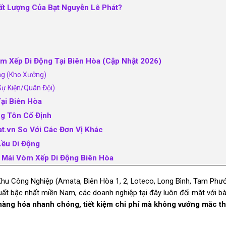
ất Lượng Của Bạt Nguyễn Lê Phát?
òm Xếp Di Động Tại Biên Hòa (Cập Nhật 2026)
ng (Kho Xưởng)
Sự Kiện/Quân Đội)
ại Biên Hòa
ng Tôn Cố Định
at.vn So Với Các Đơn Vị Khác
Lều Di Động
 Mái Vòm Xếp Di Động Biên Hòa
hu Công Nghiệp (Amata, Biên Hòa 1, 2, Loteco, Long Bình, Tam Phướ
uất bậc nhất miền Nam, các doanh nghiệp tại đây luôn đối mặt với bà
hàng hóa nhanh chóng, tiết kiệm chi phí mà không vướng mắc th