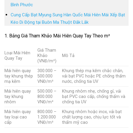
Bình Phước
Cung Cấp Bạt Myung Sung Hàn Quốc Mái Hiên Mái Xếp Bạt
Kéo Di Động tại Buôn Ma Thuột Đắk Lắk
1. Bảng Giá Tham Khảo Mái Hiên Quay Tay Theo m²
Giá Tham
Loại Mái Hiên
Khảo
Mô Tả
Quay Tay
(VNĐ/m²)
Mái hiên quay
300.000 –
Khung thép mạ kẽm chắc chắn,
tay khung thép
500.000
vải bạt PVC hoặc PE chống thấm
mạ kẽm
VNĐ/m²
nước, chống tia UV
Mái hiên quay
500.000 –
Khung nhôm nhẹ, chống gỉ, vải
tay khung
800.000
bạt PVC cao cấp, chống thấm và
nhôm
VNĐ/m²
chống tia UV
Mái hiên quay
800.000 –
Khung nhôm hoặc inox, vải bạt
tay loại cao
1.200.000
chất lượng cao, chịu lực tốt và
cấp
VNĐ/m²
thẩm mỹ cao