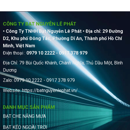
CÔNG TY BẠT NGUYỄN LÊ PHÁT
• Công Ty TNHH Bạt Nguyễn Lê Phát
• Địa chỉ: 29 Đường
D2, Khu phố Đông Tác, Phường Dĩ An, Thành phố Hồ Chí
Minh, Việt Nam
Điện thoại :
0979 10 2222 - 0917 378 979
Địa Chỉ: 79 Bùi Quốc Khánh, Chánh Nghĩa, Thủ Dầu Một, Bình
Dương
Zalo: 0979 10 2222 - 0917 378 979
Website:
https://batnguyenlephat.vn/
DANH MỤC SẢN PHẨM
BẠT CHE NẮNG MƯA
BẠT KÉO NGOÀI TRỜI