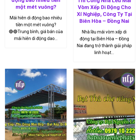
Thi Công Nhà Lều Mái
một mét vuông?
Vòm Xếp Di Động Cho
Xí Nghiệp, Công Ty Tại
Mái hiên di động bao nhiêu
Biên Hòa – Đồng Nai
tiền một mét vuông?
🔴🔵Trung bình, giá bán của
Nhà lều mái vòm xếp di
mái hiên di động dao…
động tại Biên Hòa – Đồng
Nai đang trở thành giải pháp
linh hoạt…