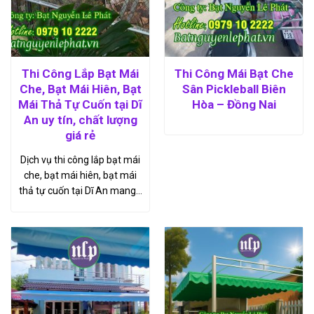
Thi Công Lắp Bạt Mái
Thi Công Mái Bạt Che
Che, Bạt Mái Hiên, Bạt
Sân Pickleball Biên
Mái Thả Tự Cuốn tại Dĩ
Hòa – Đồng Nai
An uy tín, chất lượng
giá rẻ
Dịch vụ thi công lắp bạt mái
che, bạt mái hiên, bạt mái
thả tự cuốn tại Dĩ An mang…