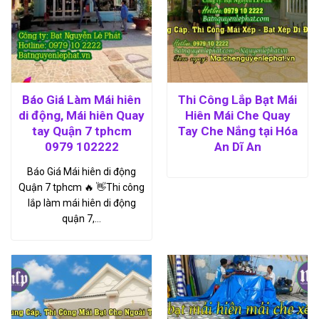
Báo Giá Làm Mái hiên
Thi Công Lắp Bạt Mái
di động, Mái hiên Quay
Hiên Mái Che Quay
tay Quận 7 tphcm
Tay Che Nắng tại Hóa
0979 102222
An Dĩ An
Báo Giá Mái hiên di động
Quận 7 tphcm 🔥 👋Thi công
lắp làm mái hiên di động
quận 7,…