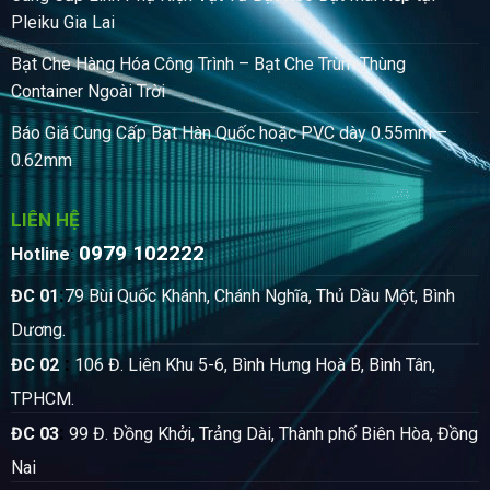
Pleiku Gia Lai
Bạt Che Hàng Hóa Công Trình – Bạt Che Trùm Thùng
Container Ngoài Trời
Báo Giá Cung Cấp Bạt Hàn Quốc hoặc PVC dày 0.55mm –
0.62mm
LIÊN HỆ
0979 102222
:
Hotline
:
ĐC 01
79 Bùi Quốc Khánh, Chánh Nghĩa, Thủ Dầu Một, Bình
Dương.
:
ĐC 02
106 Đ. Liên Khu 5-6, Bình Hưng Hoà B, Bình Tân,
TPHCM.
:
ĐC 03
99 Đ. Đồng Khởi, Trảng Dài, Thành phố Biên Hòa, Đồng
Nai