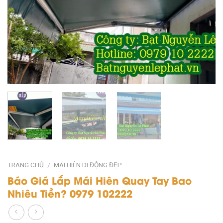
TRANG CHỦ
MÁI HIÊN DI ĐỘNG ĐẸP
/
Báo Giá Lắp Mái Hiên Quay Tay Bao
Nhiêu Tiền? 0979 102222