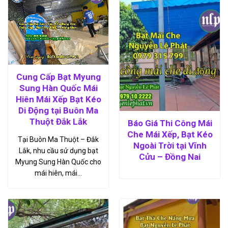
Cung Cấp Bạt Myung
Sung Hàn Quốc Mái
Hiên Mái Xếp Bạt Kéo
Di Động tại Buôn Ma
Thuột Đắk Lắk
Báo Giá Thi Công Mái
Che Mái Xếp, Bạt Kéo
Tại Buôn Ma Thuột – Đắk
Ngoài Trời tại Vĩnh
Lắk, nhu cầu sử dụng bạt
Cửu – Đồng Nai
Myung Sung Hàn Quốc cho
mái hiên, mái…