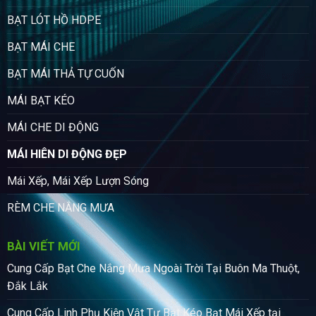
BẠT LÓT HỒ HDPE
BẠT MÁI CHE
BẠT MÁI THẢ TỰ CUỐN
MÁI BẠT KÉO
MÁI CHE DI ĐỘNG
MÁI HIÊN DI ĐỘNG ĐẸP
Mái Xếp, Mái Xếp Lượn Sóng
RÈM CHE NẮNG MƯA
BÀI VIẾT MỚI
Cung Cấp Bạt Che Nắng Mưa Ngoài Trời Tại Buôn Ma Thuột,
Đắk Lắk
Cung Cấp Linh Phụ Kiện Vật Tư Bạt Kéo Bạt Mái Xếp tại