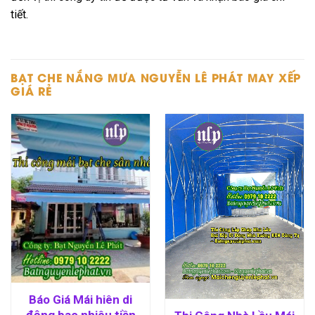
tiết.
BẠT CHE NẮNG MƯA NGUYỄN LÊ PHÁT MAY XẾP
GIÁ RẺ
Báo Giá Mái hiên di
động bao nhiêu tiền