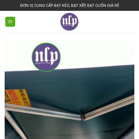
Skip
ĐƠN VỊ CUNG CẤP BẠT KÉO, BẠT XẾP, BẠT CUỐN GIÁ RẺ
to
content