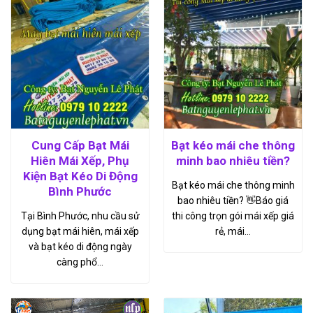
Cung Cấp Bạt Mái
Bạt kéo mái che thông
Hiên Mái Xếp, Phụ
minh bao nhiêu tiền?
Kiện Bạt Kéo Di Động
Bạt kéo mái che thông minh
Bình Phước
bao nhiêu tiền? 👋Báo giá
Tại Bình Phước, nhu cầu sử
thi công trọn gói mái xếp giá
dụng bạt mái hiên, mái xếp
rẻ, mái…
và bạt kéo di động ngày
càng phổ…