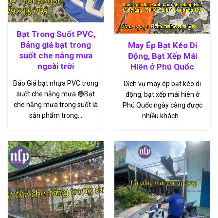
Bạt Trong Suốt PVC,
Bảng giá bạt trong
May Ép Bạt Kéo Di
suốt che nắng mưa
Động, Bạt Xếp Mái
ngoài trời
Hiên ở Phú Quốc
Báo Giá bạt nhựa PVC trong
Dịch vụ may ép bạt kéo di
suốt che nắng mưa 🔵Bạt
động, bạt xếp mái hiên ở
che nắng mưa trong suốt là
Phú Quốc ngày càng được
sản phẩm trong…
nhiều khách…