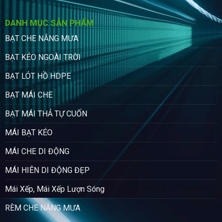
DANH MỤC SẢN PHẨM
BẠT CHE NẮNG MƯA
BẠT KÉO NGOÀI TRỜI
BẠT LÓT HỒ HDPE
BẠT MÁI CHE
BẠT MÁI THẢ TỰ CUỐN
MÁI BẠT KÉO
MÁI CHE DI ĐỘNG
MÁI HIÊN DI ĐỘNG ĐẸP
Mái Xếp, Mái Xếp Lượn Sóng
RÈM CHE NẮNG MƯA