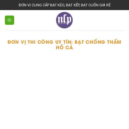
Skip
ĐƠN VỊ CUNG CẤP BẠT KÉO, BẠT XẾP, BẠT CUỐN GIÁ RẺ
to
content
ĐƠN VỊ THI CÔNG UY TÍN:
BẠT CHỐNG THẤM
HỒ CÁ