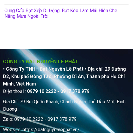
Cung Cấp Bạt Xếp Di Động, Bạt Kéo Làm Mái Hiên Che
Nắng Mưa Ngoài Trời
CÔNG TY BẠT NGUYỄN LÊ PHÁT
• Công Ty TNHH Bạt Nguyễn Lê Phát
• Địa chỉ: 29 Đường
D2, Khu phố Đông Tác, Phường Dĩ An, Thành phố Hồ Chí
Minh, Việt Nam
Điện thoại :
0979 10 2222 - 0917 378 979
Địa Chỉ: 79 Bùi Quốc Khánh, Chánh Nghĩa, Thủ Dầu Một, Bình
Dương
Zalo: 0979 10 2222 - 0917 378 979
Website:
https://batnguyenlephat.vn/