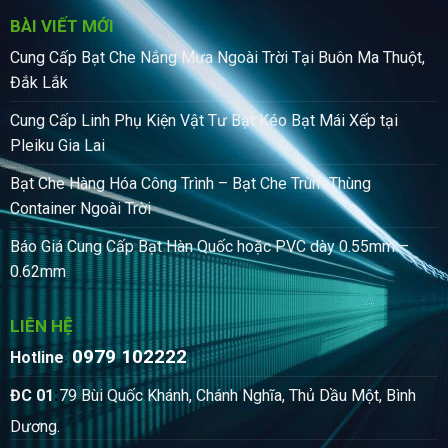
BÀI VIẾT MỚI
Cung Cấp Bạt Che Nắng Mưa Ngoài Trời Tại Buôn Ma Thuột,
Đắk Lắk
Cung Cấp Linh Phụ Kiện Vật Tư Bạt Kéo Bạt Mái Xếp tại
Pleiku Gia Lai
Bạt Che Hàng Hóa Công Trình – Bạt Che Trùm Thùng
Container Ngoài Trời
Báo Giá Cung Cấp Bạt Hàn Quốc hoặc PVC dày 0.55mm –
0.62mm
LIÊN HỆ
0979 102222
:
Hotline
:
ĐC 01
79 Bùi Quốc Khánh, Chánh Nghĩa, Thủ Dầu Một, Bình
Dương.