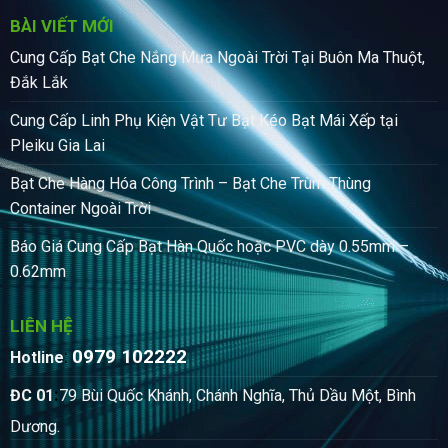
BÀI VIẾT MỚI
Cung Cấp Bạt Che Nắng Mưa Ngoài Trời Tại Buôn Ma Thuột,
Đắk Lắk
Cung Cấp Linh Phụ Kiện Vật Tư Bạt Kéo Bạt Mái Xếp tại
Pleiku Gia Lai
Bạt Che Hàng Hóa Công Trình – Bạt Che Trùm Thùng
Container Ngoài Trời
Báo Giá Cung Cấp Bạt Hàn Quốc hoặc PVC dày 0.55mm –
0.62mm
LIÊN HỆ
0979 102222
:
Hotline
:
ĐC 01
79 Bùi Quốc Khánh, Chánh Nghĩa, Thủ Dầu Một, Bình
Dương.