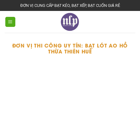
Skip
ĐƠN VỊ CUNG CẤP BẠT KÉO, BẠT XẾP, BẠT CUỐN GIÁ RẺ
to
content
ĐƠN VỊ THI CÔNG UY TÍN:
BẠT LÓT AO HỒ
THỪA THIÊN HUẾ