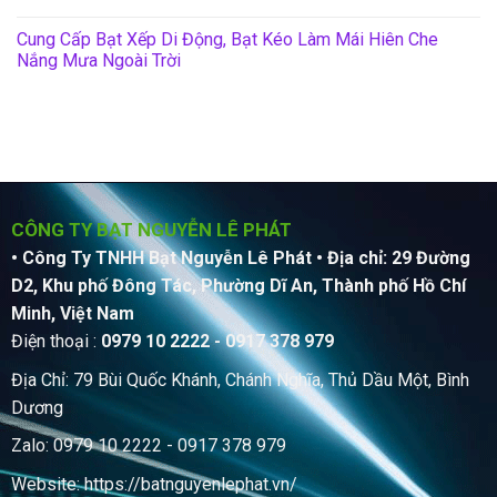
Cung Cấp Bạt Xếp Di Động, Bạt Kéo Làm Mái Hiên Che
Nắng Mưa Ngoài Trời
CÔNG TY BẠT NGUYỄN LÊ PHÁT
• Công Ty TNHH Bạt Nguyễn Lê Phát
• Địa chỉ: 29 Đường
D2, Khu phố Đông Tác, Phường Dĩ An, Thành phố Hồ Chí
Minh, Việt Nam
Điện thoại :
0979 10 2222 - 0917 378 979
Địa Chỉ: 79 Bùi Quốc Khánh, Chánh Nghĩa, Thủ Dầu Một, Bình
Dương
Zalo: 0979 10 2222 - 0917 378 979
Website:
https://batnguyenlephat.vn/