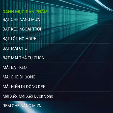
DANH MỤC SẢN PHẨM
BẠT CHE NẮNG MƯA
BẠT KÉO NGOÀI TRỜI
BẠT LÓT HỒ HDPE
BẠT MÁI CHE
BẠT MÁI THẢ TỰ CUỐN
MÁI BẠT KÉO
MÁI CHE DI ĐỘNG
MÁI HIÊN DI ĐỘNG ĐẸP
Mái Xếp, Mái Xếp Lượn Sóng
RÈM CHE NẮNG MƯA