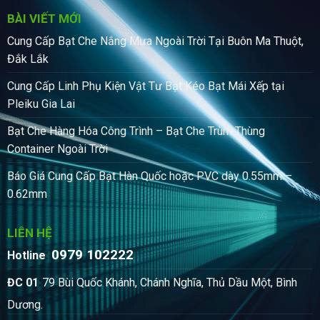
BÀI VIẾT MỚI
Cung Cấp Bạt Che Nắng Mưa Ngoài Trời Tại Buôn Ma Thuột,
Đắk Lắk
Cung Cấp Linh Phụ Kiện Vật Tư Bạt Kéo Bạt Mái Xếp tại
Pleiku Gia Lai
Bạt Che Hàng Hóa Công Trình – Bạt Che Trùm Thùng
Container Ngoài Trời
Báo Giá Cung Cấp Bạt Hàn Quốc hoặc PVC dày 0.55mm –
0.62mm
LIÊN HỆ
0979 102222
:
Hotline
:
ĐC 01
79 Bùi Quốc Khánh, Chánh Nghĩa, Thủ Dầu Một, Bình
Dương.