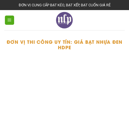
Skip
ĐƠN VỊ CUNG CẤP BẠT KÉO, BẠT XẾP, BẠT CUỐN GIÁ RẺ
to
content
ĐƠN VỊ THI CÔNG UY TÍN:
GIÁ BẠT NHỰA ĐEN
HDPE