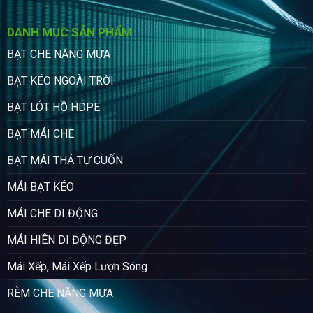
DANH MỤC SẢN PHẨM
BẠT CHE NẮNG MƯA
BẠT KÉO NGOÀI TRỜI
BẠT LÓT HỒ HDPE
BẠT MÁI CHE
BẠT MÁI THẢ TỰ CUỐN
MÁI BẠT KÉO
MÁI CHE DI ĐỘNG
MÁI HIÊN DI ĐỘNG ĐẸP
Mái Xếp, Mái Xếp Lượn Sóng
RÈM CHE NẮNG MƯA