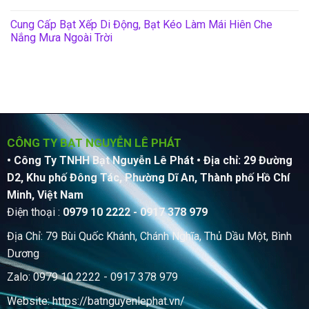
Cung Cấp Bạt Xếp Di Động, Bạt Kéo Làm Mái Hiên Che
Nắng Mưa Ngoài Trời
CÔNG TY BẠT NGUYỄN LÊ PHÁT
• Công Ty TNHH Bạt Nguyễn Lê Phát
• Địa chỉ: 29 Đường
D2, Khu phố Đông Tác, Phường Dĩ An, Thành phố Hồ Chí
Minh, Việt Nam
Điện thoại :
0979 10 2222 - 0917 378 979
Địa Chỉ: 79 Bùi Quốc Khánh, Chánh Nghĩa, Thủ Dầu Một, Bình
Dương
Zalo: 0979 10 2222 - 0917 378 979
Website:
https://batnguyenlephat.vn/