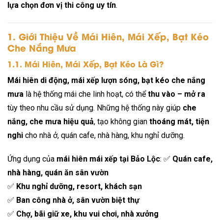
lựa chọn đơn vị thi công uy tín
.
1. Giới Thiệu Về Mái Hiên, Mái Xếp, Bạt Kéo
Che Nắng Mưa
1.1. Mái Hiên, Mái Xếp, Bạt Kéo Là Gì?
Mái hiên di động, mái xếp lượn sóng, bạt kéo che nắng
mưa
là hệ thống mái che linh hoạt, có thể
thu vào – mở ra
tùy theo nhu cầu sử dụng. Những hệ thống này giúp
che
nắng, che mưa hiệu quả
, tạo không gian
thoáng mát, tiện
nghi
cho nhà ở, quán cafe, nhà hàng, khu nghỉ dưỡng.
Ứng dụng của
mái hiên mái xếp tại Bảo Lộc
: ✅
Quán cafe,
nhà hàng, quán ăn sân vườn
✅
Khu nghỉ dưỡng, resort, khách sạn
✅
Ban công nhà ở, sân vườn biệt thự
✅
Chợ, bãi giữ xe, khu vui chơi, nhà xưởng