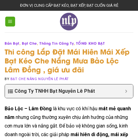
Skip
ĐƠN VỊ CUNG CẤP BẠT KÉO, BẠT XẾP, BẠT CUỐN GIÁ RẺ
to
content
Bán Bạt
,
Bạt Che
,
Thông Tin Công Ty
,
TỔNG KHO BẠT
Thi công Lắp Đặt Mái Hiên Mái Xếp
Bạt Kéo Che Nắng Mưa Bảo Lộc
Lâm Đồng , giá ưu đãi
BY
BẠT CHE NẮNG NGUYỄN LÊ PHÁT
Công Ty TNHH Bạt Nguyễn Lê Phát
Bảo Lộc – Lâm Đồng
là khu vực có khí hậu
mát mẻ quanh
năm
nhưng cũng thường xuyên chịu ảnh hưởng của những
cơn mưa lớn và nắng gắt. Để bảo vệ không gian sống, kinh
doanh ngoài trời, các giải pháp
mái hiên di động, mái xếp