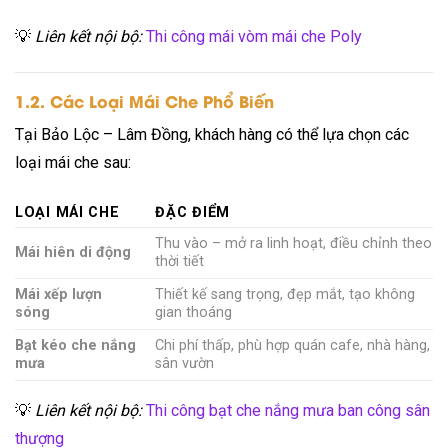
💡
Liên kết nội bộ:
Thi công mái vòm mái che Poly
1.2. Các Loại Mái Che Phổ Biến
Tại Bảo Lộc – Lâm Đồng, khách hàng có thể lựa chọn các
loại mái che sau:
LOẠI MÁI CHE
ĐẶC ĐIỂM
Thu vào – mở ra linh hoạt, điều chỉnh theo
Mái hiên di động
thời tiết
Mái xếp lượn
Thiết kế sang trọng, đẹp mắt, tạo không
sóng
gian thoáng
Bạt kéo che nắng
Chi phí thấp, phù hợp quán cafe, nhà hàng,
mưa
sân vườn
💡
Liên kết nội bộ:
Thi công bạt che nắng mưa ban công sân
thượng