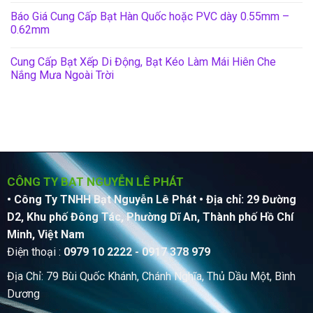
Báo Giá Cung Cấp Bạt Hàn Quốc hoặc PVC dày 0.55mm –
0.62mm
Cung Cấp Bạt Xếp Di Động, Bạt Kéo Làm Mái Hiên Che
Nắng Mưa Ngoài Trời
CÔNG TY BẠT NGUYỄN LÊ PHÁT
• Công Ty TNHH Bạt Nguyễn Lê Phát
• Địa chỉ: 29 Đường
D2, Khu phố Đông Tác, Phường Dĩ An, Thành phố Hồ Chí
Minh, Việt Nam
Điện thoại :
0979 10 2222 - 0917 378 979
Địa Chỉ: 79 Bùi Quốc Khánh, Chánh Nghĩa, Thủ Dầu Một, Bình
Dương