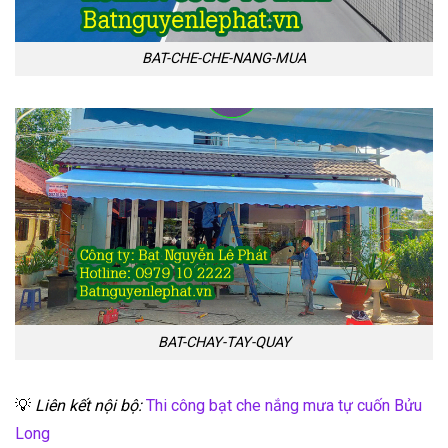
BAT-CHE-CHE-NANG-MUA
BAT-CHAY-TAY-QUAY
💡
Liên kết nội bộ:
Thi công bạt che nắng mưa tự cuốn Bửu
Long