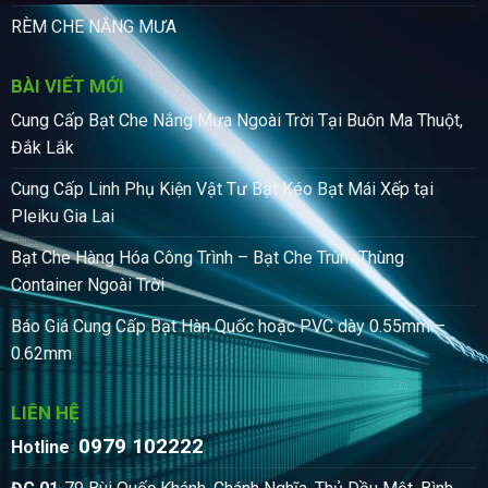
RÈM CHE NẮNG MƯA
BÀI VIẾT MỚI
Cung Cấp Bạt Che Nắng Mưa Ngoài Trời Tại Buôn Ma Thuột,
Đắk Lắk
Cung Cấp Linh Phụ Kiện Vật Tư Bạt Kéo Bạt Mái Xếp tại
Pleiku Gia Lai
Bạt Che Hàng Hóa Công Trình – Bạt Che Trùm Thùng
Container Ngoài Trời
Báo Giá Cung Cấp Bạt Hàn Quốc hoặc PVC dày 0.55mm –
0.62mm
LIÊN HỆ
0979 102222
:
Hotline
: