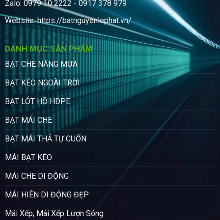
Zalo: 0979 10 2222 - 0917 378 979
Website:
https://batnguyenlephat.vn/
DANH MỤC SẢN PHẨM
BẠT CHE NẮNG MƯA
BẠT KÉO NGOÀI TRỜI
BẠT LÓT HỒ HDPE
BẠT MÁI CHE
BẠT MÁI THẢ TỰ CUỐN
MÁI BẠT KÉO
MÁI CHE DI ĐỘNG
MÁI HIÊN DI ĐỘNG ĐẸP
Mái Xếp, Mái Xếp Lượn Sóng