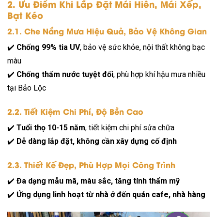
2. Ưu Điểm Khi Lắp Đặt Mái Hiên, Mái Xếp,
Bạt Kéo
2.1. Che Nắng Mưa Hiệu Quả, Bảo Vệ Không Gian
✔️
Chống 99% tia UV
, bảo vệ sức khỏe, nội thất không bạc
màu
✔️
Chống thấm nước tuyệt đối
, phù hợp khí hậu mưa nhiều
tại Bảo Lộc
2.2. Tiết Kiệm Chi Phí, Độ Bền Cao
✔️
Tuổi thọ 10-15 năm
, tiết kiệm chi phí sửa chữa
✔️
Dễ dàng lắp đặt, không cần xây dựng cố định
2.3. Thiết Kế Đẹp, Phù Hợp Mọi Công Trình
✔️
Đa dạng mẫu mã, màu sắc, tăng tính thẩm mỹ
✔️
Ứng dụng linh hoạt từ nhà ở đến quán cafe, nhà hàng