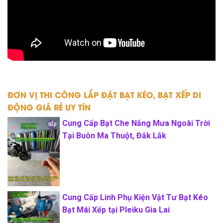
ĐƠN VỊ THI CÔNG LẮP ĐẶT BẠT KÉO, BẠT XẾP DI
ĐỘNG GIÁ RẺ UY TÍN
Cung Cấp Bạt Che Nắng Mưa Ngoài Trời
Tại Buôn Ma Thuột, Đắk Lắk
Cung Cấp Linh Phụ Kiện Vật Tư Bạt Kéo
Bạt Mái Xếp tại Pleiku Gia Lai