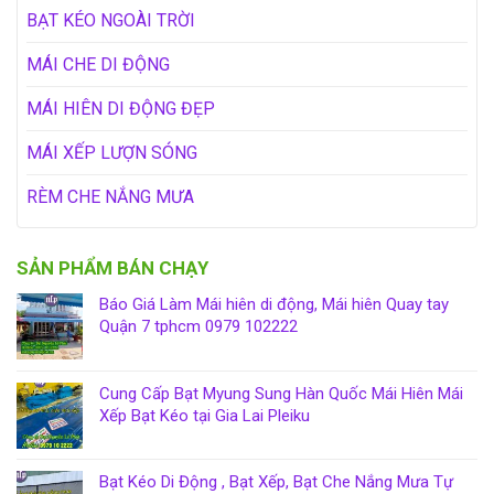
BẠT KÉO NGOÀI TRỜI
MÁI CHE DI ĐỘNG
MÁI HIÊN DI ĐỘNG ĐẸP
MÁI XẾP LƯỢN SÓNG
RÈM CHE NẮNG MƯA
SẢN PHẨM BÁN CHẠY
Báo Giá Làm Mái hiên di động, Mái hiên Quay tay
Quận 7 tphcm 0979 102222
Cung Cấp Bạt Myung Sung Hàn Quốc Mái Hiên Mái
Xếp Bạt Kéo tại Gia Lai Pleiku
Bạt Kéo Di Động , Bạt Xếp, Bạt Che Nắng Mưa Tự