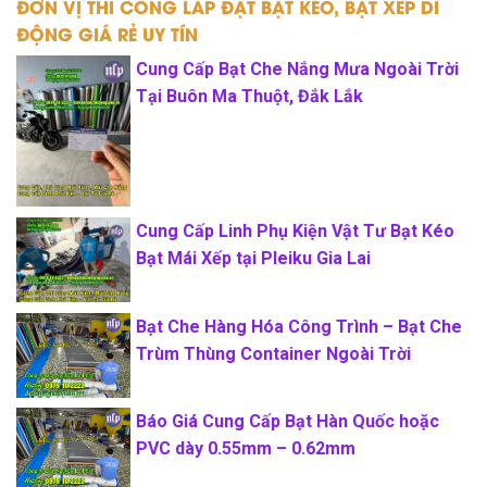
ĐƠN VỊ THI CÔNG LẮP ĐẶT BẠT KÉO, BẠT XẾP DI
ĐỘNG GIÁ RẺ UY TÍN
Cung Cấp Bạt Che Nắng Mưa Ngoài Trời
Tại Buôn Ma Thuột, Đắk Lắk
Cung Cấp Linh Phụ Kiện Vật Tư Bạt Kéo
Bạt Mái Xếp tại Pleiku Gia Lai
Bạt Che Hàng Hóa Công Trình – Bạt Che
Trùm Thùng Container Ngoài Trời
Báo Giá Cung Cấp Bạt Hàn Quốc hoặc
PVC dày 0.55mm – 0.62mm