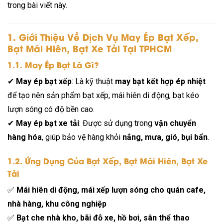
trong bài viết này.
1. Giới Thiệu Về Dịch Vụ May Ép Bạt Xếp,
Bạt Mái Hiên, Bạt Xe Tải Tại TPHCM
1.1. May Ép Bạt Là Gì?
✔
May ép bạt xếp
: Là kỹ thuật
may bạt kết hợp ép nhiệt
để tạo nên sản phẩm bạt xếp, mái hiên di động, bạt kéo
lượn sóng có độ bền cao.
✔
May ép bạt xe tải
: Được sử dụng trong
vận chuyển
hàng hóa
, giúp bảo vệ hàng khỏi
nắng, mưa, gió, bụi bẩn
.
1.2. Ứng Dụng Của Bạt Xếp, Bạt Mái Hiên, Bạt Xe
Tải
✅
Mái hiên di động, mái xếp lượn sóng cho quán cafe,
nhà hàng, khu công nghiệp
✅
Bạt che nhà kho, bãi đỗ xe, hồ bơi, sân thể thao