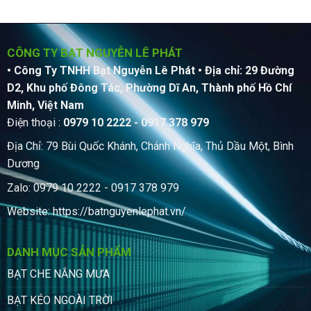
CÔNG TY BẠT NGUYỄN LÊ PHÁT
• Công Ty TNHH Bạt Nguyễn Lê Phát
• Địa chỉ: 29 Đường
D2, Khu phố Đông Tác, Phường Dĩ An, Thành phố Hồ Chí
Minh, Việt Nam
Điện thoại :
0979 10 2222 - 0917 378 979
Địa Chỉ: 79 Bùi Quốc Khánh, Chánh Nghĩa, Thủ Dầu Một, Bình
Dương
Zalo: 0979 10 2222 - 0917 378 979
Website:
https://batnguyenlephat.vn/
DANH MỤC SẢN PHẨM
BẠT CHE NẮNG MƯA
BẠT KÉO NGOÀI TRỜI