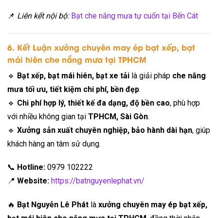
📌
Liên kết nội bộ:
Bạt che nắng mưa tự cuốn tại Bến Cát
6. Kết Luận xưởng chuyên may ép bạt xếp, bạt
mái hiên che nắng mưa tại TPHCM
🔹
Bạt xếp, bạt mái hiên, bạt xe tải
là giải pháp
che nắng
mưa tối ưu, tiết kiệm chi phí, bền đẹp
.
🔹
Chi phí hợp lý, thiết kế đa dạng, độ bền cao
, phù hợp
với nhiều không gian tại
TPHCM, Sài Gòn
.
🔹
Xưởng sản xuất chuyên nghiệp, bảo hành dài hạn
, giúp
khách hàng an tâm sử dụng.
📞
Hotline:
0979 102222
📍
Website:
https://batnguyenlephat.vn/
🔥
Bạt Nguyễn Lê Phát
là
xưởng chuyên may ép bạt xếp,