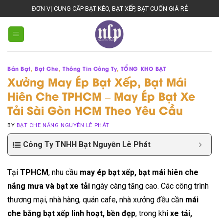
Skip
ĐƠN VỊ CUNG CẤP BẠT KÉO, BẠT XẾP, BẠT CUỐN GIÁ RẺ
to
content
Bán Bạt
,
Bạt Che
,
Thông Tin Công Ty
,
TỔNG KHO BẠT
Xưởng May Ép Bạt Xếp, Bạt Mái
Hiên Che TPHCM – May Ép Bạt Xe
Tải Sài Gòn HCM Theo Yêu Cầu
BY
BẠT CHE NẮNG NGUYỄN LÊ PHÁT
Công Ty TNHH Bạt Nguyễn Lê Phát
Tại
TPHCM
, nhu cầu
may ép bạt xếp, bạt mái hiên che
nắng mưa và bạt xe tải
ngày càng tăng cao. Các công trình
thương mại, nhà hàng, quán cafe, nhà xưởng đều cần
mái
che bằng bạt xếp linh hoạt, bền đẹp
, trong khi
xe tải,