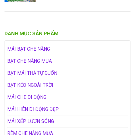
DANH MỤC SẢN PHẨM
MÁI BẠT CHE NẮNG
BẠT CHE NẮNG MƯA
BẠT MÁI THẢ TỰ CUỐN
BẠT KÉO NGOÀI TRỜI
MÁI CHE DI ĐỘNG
MÁI HIÊN DI ĐỘNG ĐẸP
MÁI XẾP LƯỢN SÓNG
RÈM CHE NẮNG MƯA