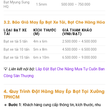
Bạt Myung Sung
1.5mm
500.000 – 750.000
HQ
3.2. Báo Giá May Ép Bạt Xe Tải, Bạt Che Hàng Hóa
LOẠI BẠT XE
KÍCH THƯỚC
GIÁ THAM KHẢO
TẢI
(M)
(VNĐ/BẠT)
Bạt xe tải 5 tấn
4m x 6m
2.500.000 – 4.500.000
Bạt xe tải 10 tấn
5m x 8m
4.500.000 – 6.500.000
Bạt xe tải 15 tấn
6m x 10m
6.500.000 – 9.000.000
💡
Liên kết nội bộ:
Lắp Đặt Bạt Che Nắng Mưa Tự Cuốn Ban
Công Sân Thượng
4. Quy Trình Đặt Hàng May Ép Bạt Tại Xưởng
TPHCM
🔹
Bước 1:
Khách hàng cung cấp thông tin, kích thước, nhu