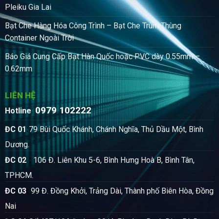
Pleiku Gia Lai
Bạt Che Hàng Hóa Công Trình – Bạt Che Trùm Thùng
Container Ngoài Trời
Báo Giá Cung Cấp Bạt Hàn Quốc hoặc PVC dày 0.55mm –
0.62mm
LIÊN HỆ
0979 102222
:
Hotline
:
ĐC 01
79 Bùi Quốc Khánh, Chánh Nghĩa, Thủ Dầu Một, Bình
Dương.
:
ĐC 02
106 Đ. Liên Khu 5-6, Bình Hưng Hoà B, Bình Tân,
TPHCM.
:
ĐC 03
99 Đ. Đồng Khởi, Trảng Dài, Thành phố Biên Hòa, Đồng
Nai