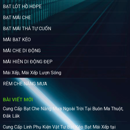
BẠT LÓT HỒ HDPE
BẠT MÁI CHE
BẠT MÁI THẢ TỰ CUỐN
MÁI BẠT KÉO
MÁI CHE DI ĐỘNG
MÁI HIÊN DI ĐỘNG ĐẸP
Mái Xếp, Mái Xếp Lượn Sóng
RÈM CHE NẮNG MƯA
BÀI VIẾT MỚI
Cung Cấp Bạt Che Nắng Mưa Ngoài Trời Tại Buôn Ma Thuột,
Đắk Lắk
Cung Cấp Linh Phụ Kiện Vật Tư Bạt Kéo Bạt Mái Xếp tại