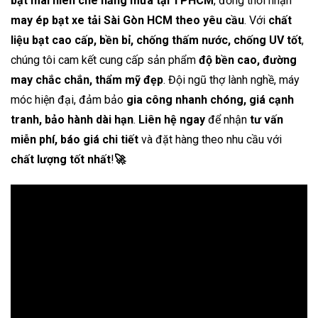
bạt mái hiên che nắng mưa tại TPHCM
, đồng thời nhận
may ép bạt xe tải Sài Gòn HCM theo yêu cầu
. Với
chất
liệu bạt cao cấp, bền bỉ, chống thấm nước, chống UV tốt
,
chúng tôi cam kết cung cấp sản phẩm
độ bền cao, đường
may chắc chắn, thẩm mỹ đẹp
. Đội ngũ thợ lành nghề, máy
móc hiện đại, đảm bảo
gia công nhanh chóng, giá cạnh
tranh, bảo hành dài hạn
.
Liên hệ ngay
để nhận
tư vấn
miễn phí, báo giá chi tiết
và đặt hàng theo nhu cầu với
chất lượng tốt nhất
!
🚀