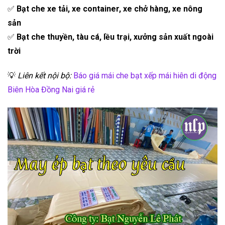
✅
Bạt che xe tải, xe container, xe chở hàng, xe nông
sản
✅
Bạt che thuyền, tàu cá, lều trại, xưởng sản xuất ngoài
trời
💡
Liên kết nội bộ:
Báo giá mái che bạt xếp mái hiên di động
Biên Hòa Đồng Nai giá rẻ