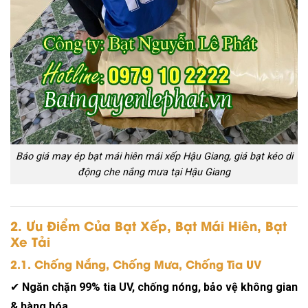
Báo giá may ép bạt mái hiên mái xếp Hậu Giang, giá bạt kéo di
động che nắng mưa tại Hậu Giang
2. Ưu Điểm Của Bạt Xếp, Bạt Mái Hiên, Bạt
Xe Tải
2.1. Chống Nắng, Chống Mưa, Chống Tia UV
✔
Ngăn chặn 99% tia UV, chống nóng, bảo vệ không gian
& hàng hóa