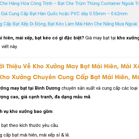
 Che Hàng Hóa Công Trình – Bạt Che Trùm Thùng Container Ngoài Tr
 Giá Cung Cấp Bạt Hàn Quốc hoặc PVC dày 0.55mm – 0.62mm
g Cấp Bạt Xếp Di Động, Bạt Kéo Làm Mái Hiên Che Nắng Mưa Ngoài 
i hiên, mái xếp, bạt kéo có gì đặc biệt?
Giá may bạt tại
kho xưởn
 viết này.
iới Thiệu Về Kho Xưởng May Bạt Mái Hiên, Mái X
 Kho Xưởng Chuyên Cung Cấp Bạt Mái Hiên, Má
ởng may bạt tại Bình Dương
chuyên sản xuất và cung cấp các loại
ượng cao, giá cạnh tranh, đa dạng mẫu mã
.
h vụ kho xưởng bao gồm
:
 bạt theo kích thước yêu cầu.
 cấp bạt mái hiên, mái xếp sỉ & lẻ.