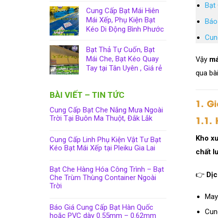
Bạt
Cung Cấp Bạt Mái Hiên
Mái Xếp, Phụ Kiện Bạt
Báo
Kéo Di Động Bình Phước
Cun
Bạt Thả Tự Cuốn, Bạt
Mái Che, Bạt Kéo Quay
Vậy
má
Tay tại Tân Uyên , Giá rẻ
qua bài
BÀI VIẾT – TIN TỨC
1. G
Cung Cấp Bạt Che Nắng Mưa Ngoài
1.1.
Trời Tại Buôn Ma Thuột, Đắk Lắk
Kho xư
Cung Cấp Linh Phụ Kiện Vật Tư Bạt
Kéo Bạt Mái Xếp tại Pleiku Gia Lai
chất l
Bạt Che Hàng Hóa Công Trình – Bạt
👉
Dịc
Che Trùm Thùng Container Ngoài
Trời
May
Báo Giá Cung Cấp Bạt Hàn Quốc
Cung
hoặc PVC dày 0.55mm – 0.62mm