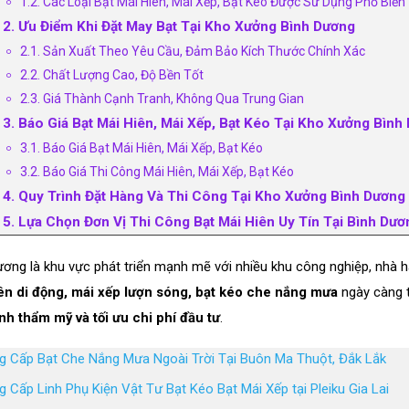
1.2. Các Loại Bạt Mái Hiên, Mái Xếp, Bạt Kéo Được Sử Dụng Phổ Biến
2. Ưu Điểm Khi Đặt May Bạt Tại Kho Xưởng Bình Dương
2.1. Sản Xuất Theo Yêu Cầu, Đảm Bảo Kích Thước Chính Xác
2.2. Chất Lượng Cao, Độ Bền Tốt
2.3. Giá Thành Cạnh Tranh, Không Qua Trung Gian
3. Báo Giá Bạt Mái Hiên, Mái Xếp, Bạt Kéo Tại Kho Xưởng Bìn
3.1. Báo Giá Bạt Mái Hiên, Mái Xếp, Bạt Kéo
3.2. Báo Giá Thi Công Mái Hiên, Mái Xếp, Bạt Kéo
4. Quy Trình Đặt Hàng Và Thi Công Tại Kho Xưởng Bình Dương
5. Lựa Chọn Đơn Vị Thi Công Bạt Mái Hiên Uy Tín Tại Bình Dươ
ương là khu vực phát triển mạnh mẽ với nhiều khu công nghiệp, nhà h
ên di động, mái xếp lượn sóng, bạt kéo che nắng mưa
ngày càng 
ính thẩm mỹ và tối ưu chi phí đầu tư
.
g Cấp Bạt Che Nắng Mưa Ngoài Trời Tại Buôn Ma Thuột, Đắk Lắk
 Cấp Linh Phụ Kiện Vật Tư Bạt Kéo Bạt Mái Xếp tại Pleiku Gia Lai