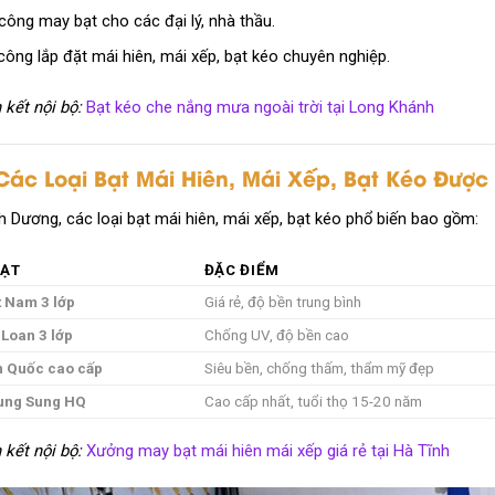
công may bạt cho các đại lý, nhà thầu.
công lắp đặt mái hiên, mái xếp, bạt kéo chuyên nghiệp.
 kết nội bộ:
Bạt kéo che nắng mưa ngoài trời tại Long Khánh
 Các Loại Bạt Mái Hiên, Mái Xếp, Bạt Kéo Được
h Dương, các loại bạt mái hiên, mái xếp, bạt kéo phổ biến bao gồm:
BẠT
ĐẶC ĐIỂM
t Nam 3 lớp
Giá rẻ, độ bền trung bình
 Loan 3 lớp
Chống UV, độ bền cao
n Quốc cao cấp
Siêu bền, chống thấm, thẩm mỹ đẹp
ung Sung HQ
Cao cấp nhất, tuổi thọ 15-20 năm
 kết nội bộ:
Xưởng may bạt mái hiên mái xếp giá rẻ tại Hà Tĩnh