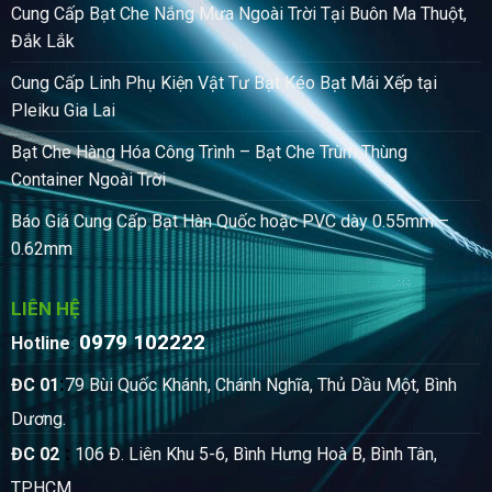
Cung Cấp Bạt Che Nắng Mưa Ngoài Trời Tại Buôn Ma Thuột,
Đắk Lắk
Cung Cấp Linh Phụ Kiện Vật Tư Bạt Kéo Bạt Mái Xếp tại
Pleiku Gia Lai
Bạt Che Hàng Hóa Công Trình – Bạt Che Trùm Thùng
Container Ngoài Trời
Báo Giá Cung Cấp Bạt Hàn Quốc hoặc PVC dày 0.55mm –
0.62mm
LIÊN HỆ
0979 102222
:
Hotline
:
ĐC 01
79 Bùi Quốc Khánh, Chánh Nghĩa, Thủ Dầu Một, Bình
Dương.
:
ĐC 02
106 Đ. Liên Khu 5-6, Bình Hưng Hoà B, Bình Tân,
TPHCM.