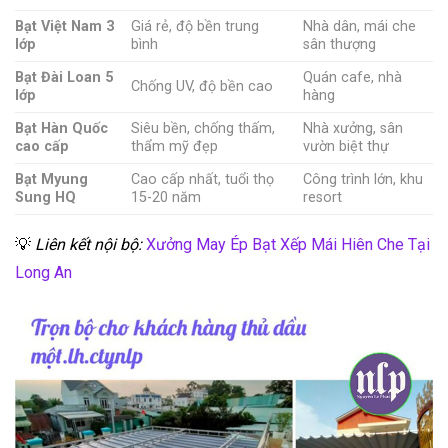
Bạt Việt Nam 3
Giá rẻ, độ bền trung
Nhà dân, mái che
lớp
bình
sân thượng
Bạt Đài Loan 5
Quán cafe, nhà
Chống UV, độ bền cao
lớp
hàng
Bạt Hàn Quốc
Siêu bền, chống thấm,
Nhà xưởng, sân
cao cấp
thẩm mỹ đẹp
vườn biệt thự
Bạt Myung
Cao cấp nhất, tuổi thọ
Công trình lớn, khu
Sung HQ
15-20 năm
resort
💡
Liên kết nội bộ:
Xưởng May Ép Bạt Xếp Mái Hiên Che Tại
Long An