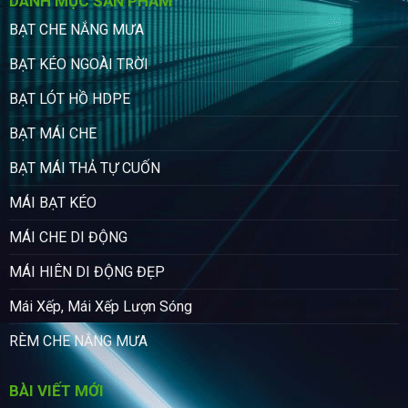
DANH MỤC SẢN PHẨM
BẠT CHE NẮNG MƯA
BẠT KÉO NGOÀI TRỜI
BẠT LÓT HỒ HDPE
BẠT MÁI CHE
BẠT MÁI THẢ TỰ CUỐN
MÁI BẠT KÉO
MÁI CHE DI ĐỘNG
MÁI HIÊN DI ĐỘNG ĐẸP
Mái Xếp, Mái Xếp Lượn Sóng
RÈM CHE NẮNG MƯA
BÀI VIẾT MỚI