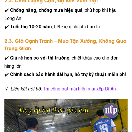
2.2. Chất Lượng Cao, Độ Bền Vượt Trội
✔️
Chống nắng, chống mưa hiệu quả
, phù hợp khí hậu
Long An.
✔️
Tuổi thọ 10-20 năm
, tiết kiệm chi phí bảo trì.
2.3. Giá Cạnh Tranh – Mua Tận Xưởng, Không Qua
Trung Gian
✔️
Giá rẻ hơn so với thị trường
, chiết khấu cao cho đơn
hàng lớn.
✔️
Chính sách bảo hành dài hạn, hỗ trợ kỹ thuật miễn phí
.
💡
Liên kết nội bộ:
Thi công bạt mái hiên mái xếp Dĩ An