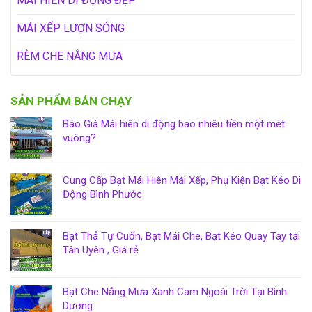
MÁI HIÊN DI ĐỘNG ĐẸP
MÁI XẾP LƯỢN SÓNG
RÈM CHE NẮNG MƯA
SẢN PHẨM BÁN CHẠY
Báo Giá Mái hiên di động bao nhiêu tiền một mét
vuông?
Cung Cấp Bạt Mái Hiên Mái Xếp, Phụ Kiện Bạt Kéo Di
Động Bình Phước
Bạt Thả Tự Cuốn, Bạt Mái Che, Bạt Kéo Quay Tay tại
Tân Uyên , Giá rẻ
Bạt Che Nắng Mưa Xanh Cam Ngoài Trời Tại Bình
Dương