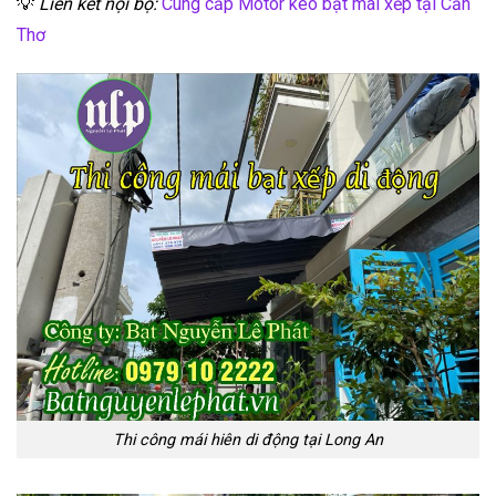
💡
Liên kết nội bộ:
Cung cấp Motor kéo bạt mái xếp tại Cần
Thơ
Thi công mái hiên di động tại Long An