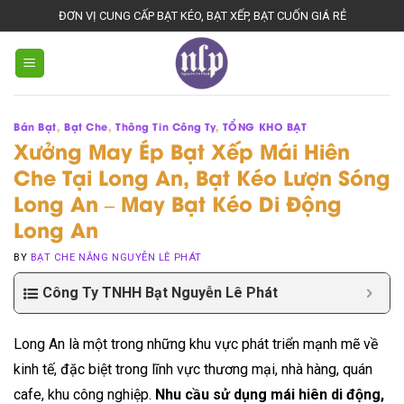
Skip
ĐƠN VỊ CUNG CẤP BẠT KÉO, BẠT XẾP, BẠT CUỐN GIÁ RẺ
to
content
Bán Bạt
,
Bạt Che
,
Thông Tin Công Ty
,
TỔNG KHO BẠT
Xưởng May Ép Bạt Xếp Mái Hiên
Che Tại Long An, Bạt Kéo Lượn Sóng
Long An – May Bạt Kéo Di Động
Long An
BY
BẠT CHE NẮNG NGUYỄN LÊ PHÁT
Công Ty TNHH Bạt Nguyễn Lê Phát
Long An là một trong những khu vực phát triển mạnh mẽ về
kinh tế, đặc biệt trong lĩnh vực thương mại, nhà hàng, quán
cafe, khu công nghiệp.
Nhu cầu sử dụng mái hiên di động,