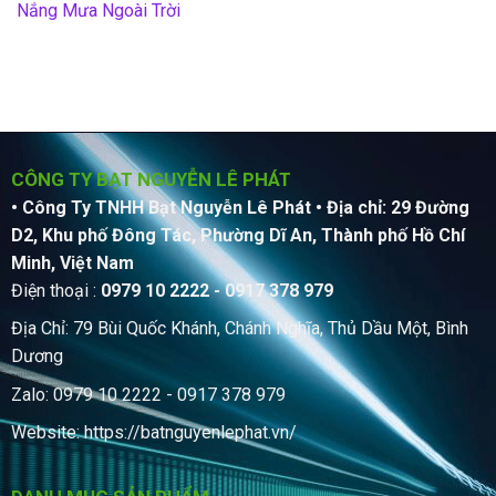
Nắng Mưa Ngoài Trời
CÔNG TY BẠT NGUYỄN LÊ PHÁT
• Công Ty TNHH Bạt Nguyễn Lê Phát
• Địa chỉ: 29 Đường
D2, Khu phố Đông Tác, Phường Dĩ An, Thành phố Hồ Chí
Minh, Việt Nam
Điện thoại :
0979 10 2222 - 0917 378 979
Địa Chỉ: 79 Bùi Quốc Khánh, Chánh Nghĩa, Thủ Dầu Một, Bình
Dương
Zalo: 0979 10 2222 - 0917 378 979
Website:
https://batnguyenlephat.vn/