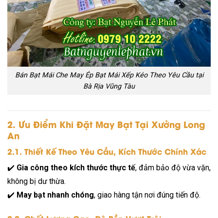
Bán Bạt Mái Che May Ép Bạt Mái Xếp Kéo Theo Yêu Cầu tại
Bà Rịa Vũng Tàu
2. Ưu Điểm Khi Đặt May Bạt Tại Xưởng Long
An
2.1. Thiết Kế Theo Yêu Cầu, Kích Thước Chính Xác
✔️
Gia công theo kích thước thực tế
, đảm bảo độ vừa vặn,
không bị dư thừa.
✔️
May bạt nhanh chóng
, giao hàng tận nơi đúng tiến độ.