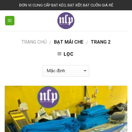
Skip
ĐƠN VỊ CUNG CẤP BẠT KÉO, BẠT XẾP, BẠT CUỐN GIÁ RẺ
to
content
TRANG CHỦ
BẠT MÁI CHE
TRANG 2
/
/
LỌC