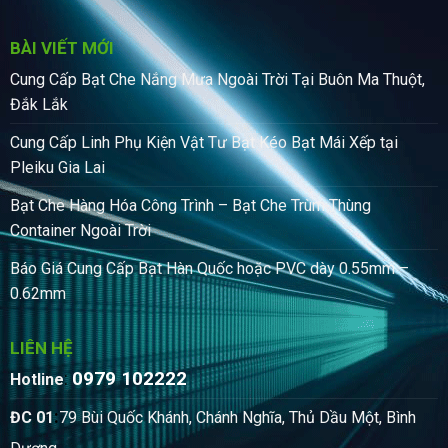
BÀI VIẾT MỚI
Cung Cấp Bạt Che Nắng Mưa Ngoài Trời Tại Buôn Ma Thuột,
Đắk Lắk
Cung Cấp Linh Phụ Kiện Vật Tư Bạt Kéo Bạt Mái Xếp tại
Pleiku Gia Lai
Bạt Che Hàng Hóa Công Trình – Bạt Che Trùm Thùng
Container Ngoài Trời
Báo Giá Cung Cấp Bạt Hàn Quốc hoặc PVC dày 0.55mm –
0.62mm
LIÊN HỆ
0979 102222
:
Hotline
:
ĐC 01
79 Bùi Quốc Khánh, Chánh Nghĩa, Thủ Dầu Một, Bình