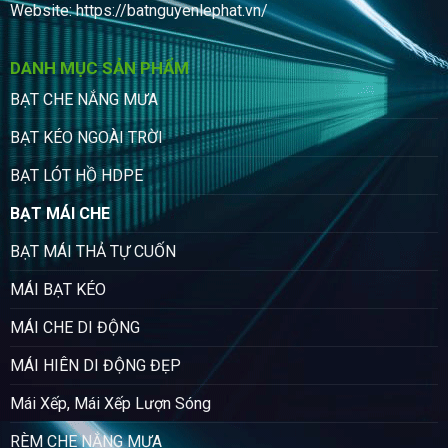
Website:
https://batnguyenlephat.vn/
DANH MỤC SẢN PHẨM
BẠT CHE NẮNG MƯA
BẠT KÉO NGOÀI TRỜI
BẠT LÓT HỒ HDPE
BẠT MÁI CHE
BẠT MÁI THẢ TỰ CUỐN
MÁI BẠT KÉO
MÁI CHE DI ĐỘNG
MÁI HIÊN DI ĐỘNG ĐẸP
Mái Xếp, Mái Xếp Lượn Sóng
RÈM CHE NẮNG MƯA