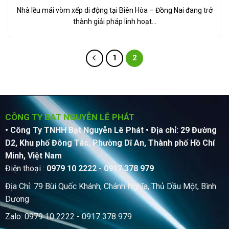
Nhà lều mái vòm xếp di động tại Biên Hòa – Đồng Nai đang trở
thành giải pháp linh hoạt…
1
2
CÔNG TY BẠT NGUYỄN LÊ PHÁT
• Công Ty TNHH Bạt Nguyễn Lê Phát
• Địa chỉ: 29 Đường
D2, Khu phố Đông Tác, Phường Dĩ An, Thành phố Hồ Chí
Minh, Việt Nam
Điện thoại :
0979 10 2222 - 0917 378 979
Địa Chỉ: 79 Bùi Quốc Khánh, Chánh Nghĩa, Thủ Dầu Một, Bình
Dương
Zalo: 0979 10 2222 - 0917 378 979